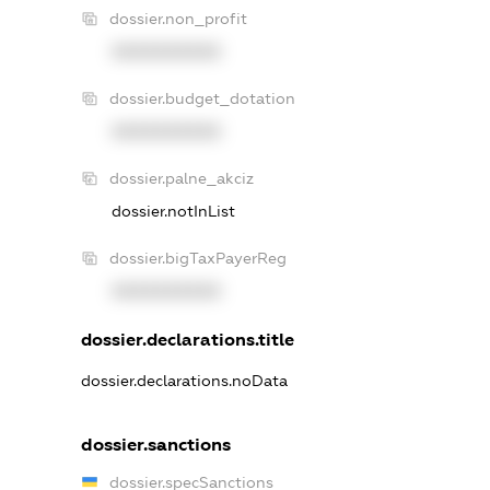
dossier.non_profit
XXXXXXXXXX
dossier.budget_dotation
XXXXXXXXXX
dossier.palne_akciz
dossier.notInList
dossier.bigTaxPayerReg
XXXXXXXXXX
dossier.declarations.title
dossier.declarations.noData
dossier.sanctions
dossier.specSanctions