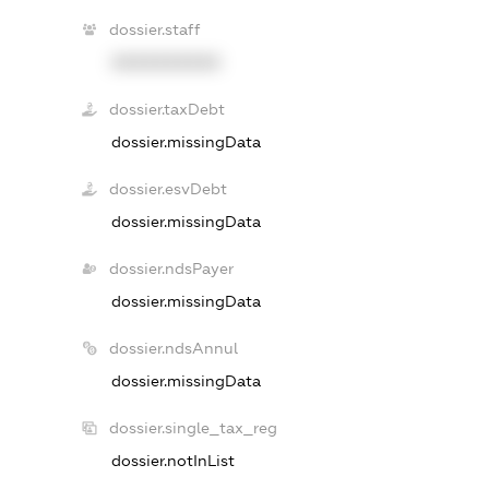
dossier.staff
XXXXXXXXXX
dossier.taxDebt
dossier.missingData
dossier.esvDebt
dossier.missingData
dossier.ndsPayer
dossier.missingData
dossier.ndsAnnul
dossier.missingData
dossier.single_tax_reg
dossier.notInList