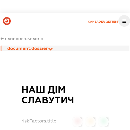
CAHEADER.GETTEST
CAHEADER.SEARCH
document.dossier
НАШ ДІМ
СЛАВУТИЧ
riskFactors.title
0
0
0