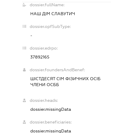
dossier.fullName:
НАШ ДІМ СЛАВУТИЧ
dossier.opfSubType:
-
dossier.edrpo:
37892165
dossier.foundersAndBenef:
ШІСТДЕСЯТ СІМ ФІЗИЧНИХ ОСІБ
ЧЛЕНИ ОСББ
dossier.heads:
dossier.missingData
dossier.beneficiaries:
dossier.missingData