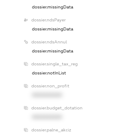
dossier.missingData
dossier.ndsPayer
dossier.missingData
dossier.ndsAnnul
dossier.missingData
dossier.single_tax_reg
dossier.notInList
dossier.non_profit
XXXXXXXXXX
dossier.budget_dotation
XXXXXXXXXX
dossier.palne_akciz