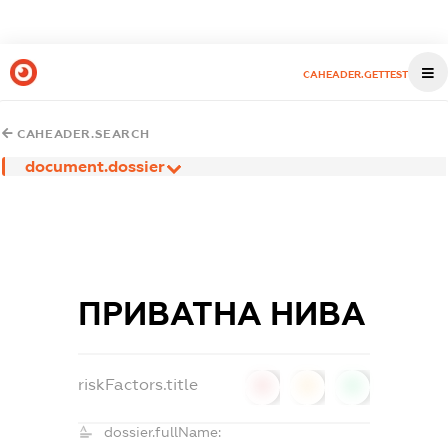
CAHEADER.GETTEST
CAHEADER.SEARCH
document.dossier
ПРИВАТНА НИВА
riskFactors.title
0
0
0
dossier.fullName: