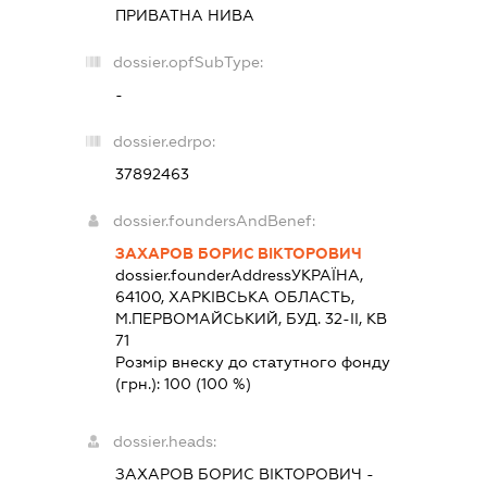
ПРИВАТНА НИВА
dossier.opfSubType:
-
dossier.edrpo:
37892463
dossier.foundersAndBenef:
ЗАХАРОВ БОРИС ВІКТОРОВИЧ
dossier.founderAddress
УКРАЇНА,
64100, ХАРКIВСЬКА ОБЛАСТЬ,
М.ПЕРВОМАЙСЬКИЙ, БУД. 32-ІІ, КВ
71
Розмір внеску до статутного фонду
(грн.):
100
(100 %)
dossier.heads:
ЗАХАРОВ БОРИС ВІКТОРОВИЧ
-