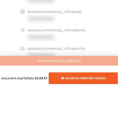
XXXXXXXXXX
dossier.commercial_info.email
XXXXXXXXXX
dossier.commercial_info.website
XXXXXXXXXX
dossier.commercial_info.activity
XXXXXXXXXX
freemium.actualData
document.dueToDate
25.03.17
SEARCH.ONMONITORING
freemium.exampleText_1
freemium.exampleText_2
freemium.anonymousPerSearch2
FREEMIUM.DETAILS
FREEMIUM.REGISTER