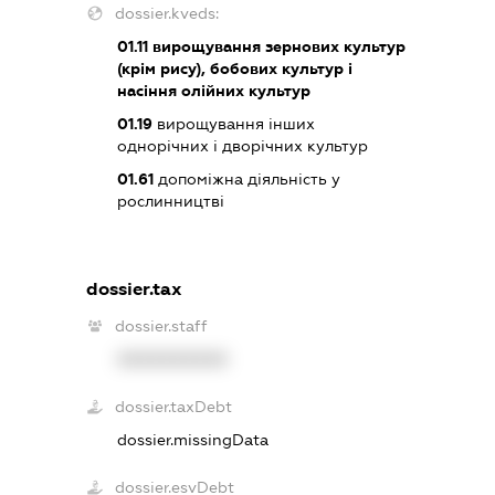
dossier.kveds:
01.11
вирощування зернових культур
(крім рису), бобових культур і
насіння олійних культур
01.19
вирощування інших
однорічних і дворічних культур
01.61
допоміжна діяльність у
рослинництві
dossier.tax
dossier.staff
XXXXXXXXXX
dossier.taxDebt
dossier.missingData
dossier.esvDebt