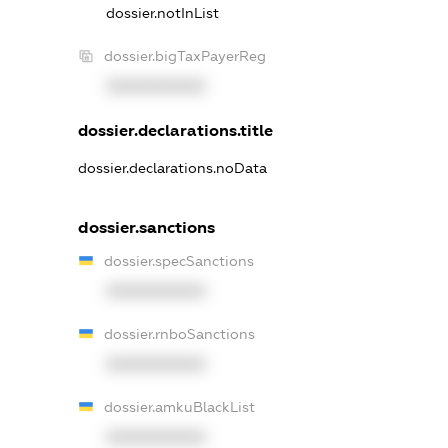
dossier.notInList
dossier.bigTaxPayerReg
XXXXXXXXXX
dossier.declarations.title
dossier.declarations.noData
dossier.sanctions
dossier.specSanctions
XXXXXXXXXX
dossier.rnboSanctions
XXXXXXXXXX
dossier.amkuBlackList
XXXXXXXXXX