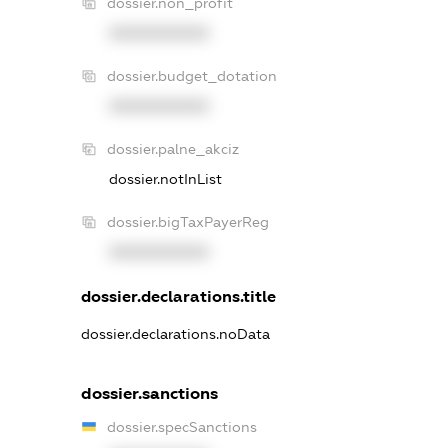
dossier.non_profit
XXXXXXXXXX
dossier.budget_dotation
XXXXXXXXXX
dossier.palne_akciz
dossier.notInList
dossier.bigTaxPayerReg
XXXXXXXXXX
dossier.declarations.title
dossier.declarations.noData
dossier.sanctions
dossier.specSanctions