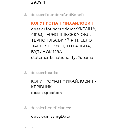
29.09.11
dossier.foundersAndBenef:
КОГУТ РОМАН МИХАЙЛОВИЧ
dossier.founderAddress
УКРАЇНА,
48153, ТЕРНОПІЛЬСЬКА ОБЛ.,
ТЕРНОПІЛЬСЬКИЙ Р-Н, СЕЛО
ЛАСКІВЦІ, ВУЛ.ЦЕНТРАЛЬНА,
БУДИНОК 129А
statements.nationality:
Україна
dossier.heads:
КОГУТ РОМАН МИХАЙЛОВИЧ
-
КЕРІВНИК
dossier.position -
dossier.beneficiaries:
dossier.missingData