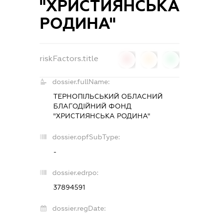
"ХРИСТИЯНСЬКА
РОДИНА"
riskFactors.title
0
0
0
dossier.fullName:
ТЕРНОПІЛЬСЬКИЙ ОБЛАСНИЙ
БЛАГОДІЙНИЙ ФОНД
"ХРИСТИЯНСЬКА РОДИНА"
dossier.opfSubType:
-
dossier.edrpo:
37894591
dossier.regDate: