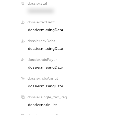
dossier.staff
XXXXXXXXXX
dossier.taxDebt
dossier.missingData
dossier.esvDebt
dossier.missingData
dossier.ndsPayer
dossier.missingData
dossier.ndsAnnul
dossier.missingData
dossier.single_tax_reg
dossier.notInList