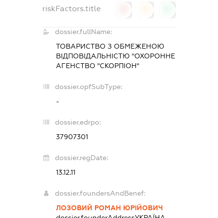
riskFactors.title
0
0
0
dossier.fullName:
ТОВАРИСТВО З ОБМЕЖЕНОЮ
ВІДПОВІДАЛЬНІСТЮ "ОХОРОННЕ
АГЕНСТВО "СКОРПІОН"
dossier.opfSubType:
-
dossier.edrpo:
37907301
dossier.regDate:
13.12.11
dossier.foundersAndBenef:
ЛОЗОВИЙ РОМАН ЮРІЙОВИЧ
dossier.founderAddress
УКРАЇНА,