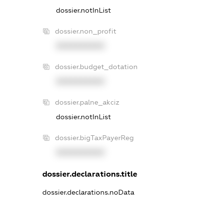
dossier.notInList
dossier.non_profit
XXXXXXXXXX
dossier.budget_dotation
XXXXXXXXXX
dossier.palne_akciz
dossier.notInList
dossier.bigTaxPayerReg
XXXXXXXXXX
dossier.declarations.title
dossier.declarations.noData