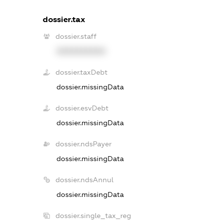
dossier.tax
dossier.staff
XXXXXXXXXX
dossier.taxDebt
dossier.missingData
dossier.esvDebt
dossier.missingData
dossier.ndsPayer
dossier.missingData
dossier.ndsAnnul
dossier.missingData
dossier.single_tax_reg