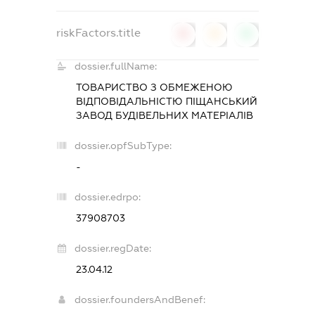
riskFactors.title
0
0
0
dossier.fullName:
ТОВАРИСТВО З ОБМЕЖЕНОЮ
ВІДПОВІДАЛЬНІСТЮ
ПІЩАНСЬКИЙ
ЗАВОД БУДІВЕЛЬНИХ МАТЕРІАЛІВ
dossier.opfSubType:
-
dossier.edrpo:
37908703
dossier.regDate:
23.04.12
dossier.foundersAndBenef: