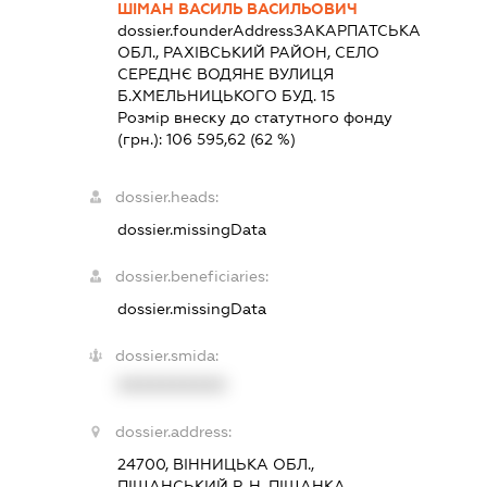
ШІМАН ВАСИЛЬ ВАСИЛЬОВИЧ
dossier.founderAddress
ЗАКАРПАТСЬКА
ОБЛ., РАХІВСЬКИЙ РАЙОН, СЕЛО
СЕРЕДНЄ ВОДЯНЕ ВУЛИЦЯ
Б.ХМЕЛЬНИЦЬКОГО БУД. 15
Розмір внеску до статутного фонду
(грн.):
106 595,62
(62 %)
dossier.heads:
dossier.missingData
dossier.beneficiaries:
dossier.missingData
dossier.smida:
XXXXXXXXXX
dossier.address:
24700, ВІННИЦЬКА ОБЛ.,
ПІЩАНСЬКИЙ Р-Н, ПІЩАНКА,