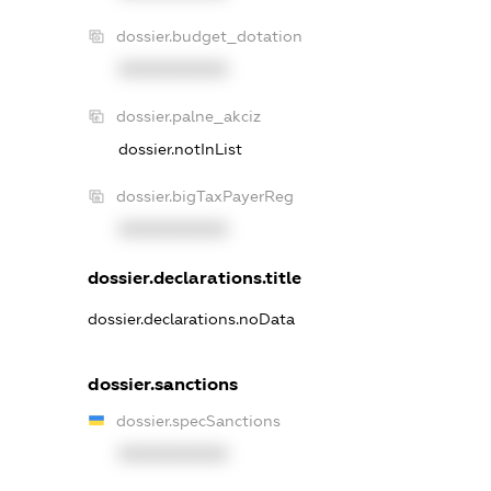
dossier.budget_dotation
XXXXXXXXXX
dossier.palne_akciz
dossier.notInList
dossier.bigTaxPayerReg
XXXXXXXXXX
dossier.declarations.title
dossier.declarations.noData
dossier.sanctions
dossier.specSanctions
XXXXXXXXXX