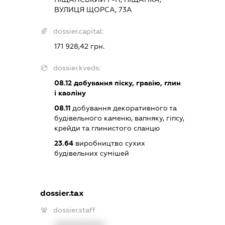
ВУЛИЦЯ ЩОРСА, 73А
dossier.capital:
171 928,42 грн.
dossier.kveds:
08.12
добування піску, гравію, глин
і каоліну
08.11
добування декоративного та
будівельного каменю, вапняку, гіпсу,
крейди та глинистого сланцю
23.64
виробництво сухих
будівельних сумішей
dossier.tax
dossier.staff