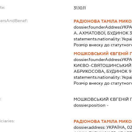
te:
31.10.11
dersAndBenef:
РАДІОНОВА ТАМІЛА МИКО
dossier.founderAddress
УКРА
А. АХМАТОВОЇ, БУДИНОК 3
statements.nationality:
Укра
Розмір внеску до статутног
МОШКОВСЬКИЙ ЄВГЕНІЙ 
dossier.founderAddress
УКРА
КИЄВО-СВЯТОШИНСЬКИЙ Р
АБРИКОСОВА, БУДИНОК 9
statements.nationality:
Укра
Розмір внеску до статутног
:
МОШКОВСЬКИЙ ЄВГЕНІЙ 
dossier.position -
ciaries:
РАДІОНОВА ТАМІЛА МИКО
dossier.address:
УКРАЇНА, 0