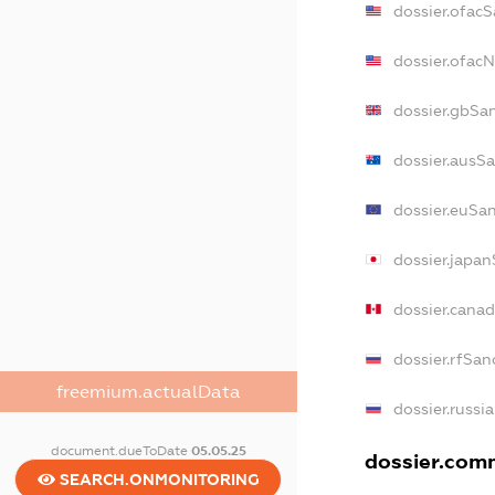
dossier.ofac
dossier.ofac
dossier.gbSa
dossier.ausS
dossier.euSa
dossier.japa
dossier.cana
dossier.rfSan
freemium.actualData
dossier.russi
document.dueToDate
05.05.25
dossier.comm
SEARCH.ONMONITORING