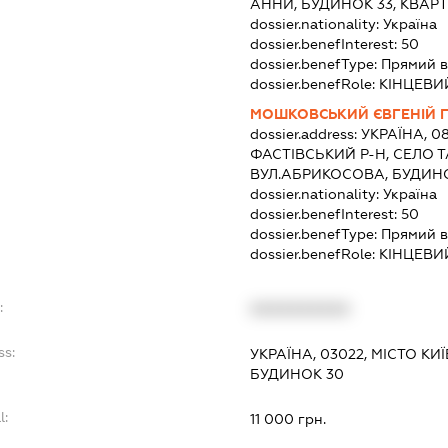
АННИ, БУДИНОК 33, КВАРТ
dossier.nationality:
Україна
dossier.benefInterest:
50
dossier.benefType:
Прямий в
dossier.benefRole:
КІНЦЕВИ
МОШКОВСЬКИЙ ЄВГЕНІЙ 
dossier.address:
УКРАЇНА, 08
ФАСТІВСЬКИЙ Р-Н, СЕЛО Т
ВУЛ.АБРИКОСОВА, БУДИН
dossier.nationality:
Україна
dossier.benefInterest:
50
dossier.benefType:
Прямий в
dossier.benefRole:
КІНЦЕВИ
:
XXXXXXXXXX
ss:
УКРАЇНА, 03022, МІСТО КИ
БУДИНОК 30
l:
11 000 грн.