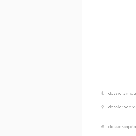
dossier.smida
dossier.addre
dossier.capita