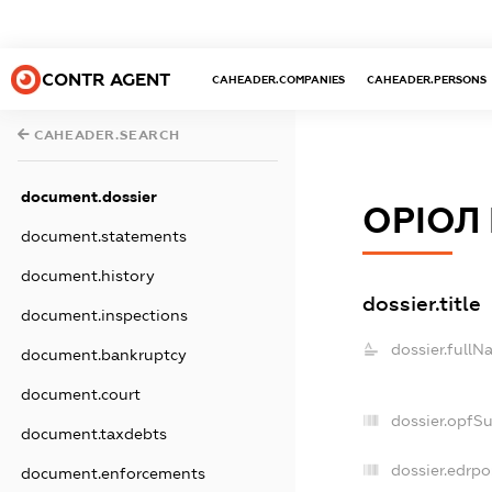
CONTR AGENT
CAHEADER.COMPANIES
CAHEADER.PERSONS
CAHEADER.SEARCH
document.dossier
ОРІОЛ
document.statements
document.history
dossier.title
document.inspections
dossier.fullN
document.bankruptcy
document.court
dossier.opfS
document.taxdebts
dossier.edrpo
document.enforcements