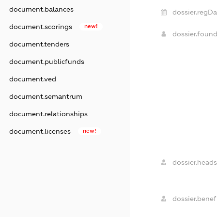
document.balances
dossier.regDa
document.scorings
new!
dossier.foun
document.tenders
document.publicfunds
document.ved
document.semantrum
document.relationships
document.licenses
new!
dossier.heads
dossier.benefi