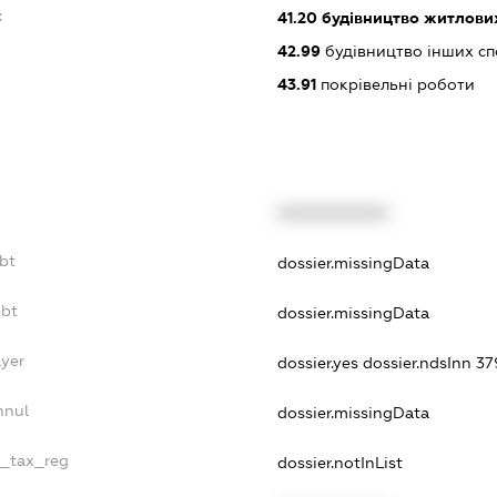
:
41.20
будівництво житлових
42.99
будівництво інших спор
43.91
покрівельні роботи
XXXXXXXXXX
ebt
dossier.missingData
ebt
dossier.missingData
ayer
dossier.yes
dossier.ndsInn 
nnul
dossier.missingData
e_tax_reg
dossier.notInList