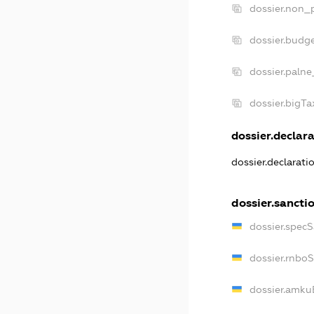
dossier.non_p
dossier.budg
dossier.palne
dossier.bigT
dossier.declara
dossier.declarat
dossier.sancti
dossier.spec
dossier.rnbo
dossier.amku