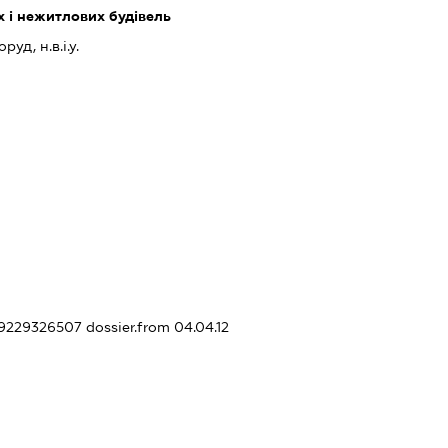
 і нежитлових будівель
уд, н.в.і.у.
379229326507
dossier.from 04.04.12