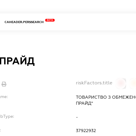
BETA
CAHEADER.PERSSEARCH
 ПРАЙД
riskFactors.title
0
ame:
ТОВАРИСТВО З ОБМЕЖЕН
ПРАЙД"
ubType:
-
:
37922932