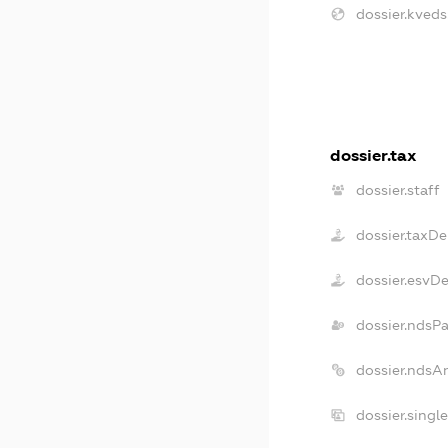
dossier.kveds
dossier.tax
dossier.staff
dossier.taxD
dossier.esvD
dossier.ndsP
dossier.ndsA
dossier.singl