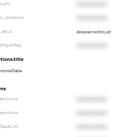
rofit
XXXXXXXXXX
et_dotation
XXXXXXXXXX
_akciz
dossier.notInList
axPayerReg
XXXXXXXXXX
tions.title
ions.noData
ons
Sanctions
XXXXXXXXXX
Sanctions
XXXXXXXXXX
BlackList
XXXXXXXXXX