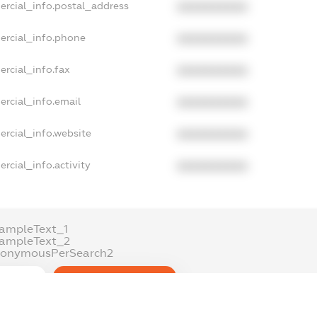
ercial_info.postal_address
XXXXXXXXXX
ercial_info.phone
XXXXXXXXXX
ercial_info.fax
XXXXXXXXXX
ercial_info.email
XXXXXXXXXX
ercial_info.website
XXXXXXXXXX
rcial_info.activity
XXXXXXXXXX
ampleText_1
xampleText_2
nonymousPerSearch2
DETAILS
FREEMIUM.REGISTER