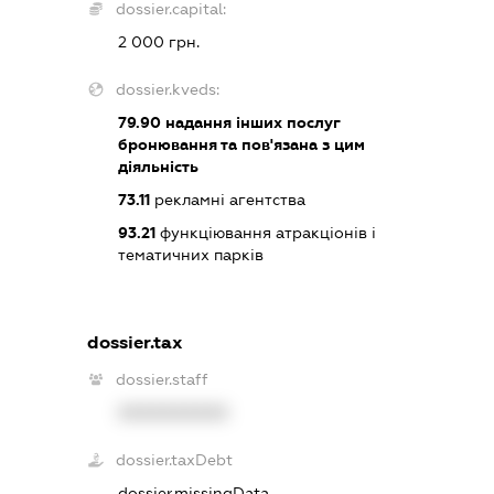
dossier.capital:
2 000 грн.
dossier.kveds:
79.90
надання інших послуг
бронювання та пов'язана з цим
діяльність
73.11
рекламні агентства
93.21
функціювання атракціонів і
тематичних парків
dossier.tax
dossier.staff
XXXXXXXXXX
dossier.taxDebt
dossier.missingData