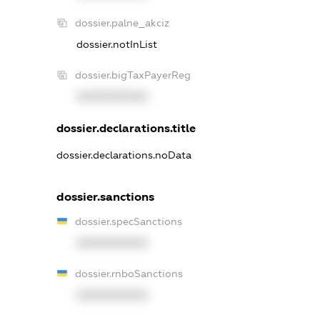
dossier.palne_akciz
dossier.notInList
dossier.bigTaxPayerReg
XXXXXXXXXX
dossier.declarations.title
dossier.declarations.noData
dossier.sanctions
dossier.specSanctions
XXXXXXXXXX
dossier.rnboSanctions
XXXXXXXXXX