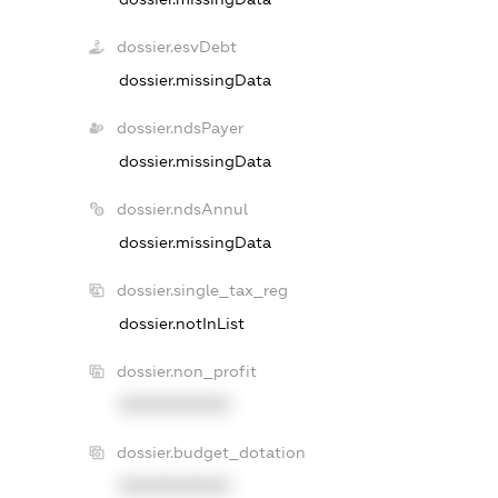
dossier.esvDebt
dossier.missingData
dossier.ndsPayer
dossier.missingData
dossier.ndsAnnul
dossier.missingData
dossier.single_tax_reg
dossier.notInList
dossier.non_profit
XXXXXXXXXX
dossier.budget_dotation
XXXXXXXXXX