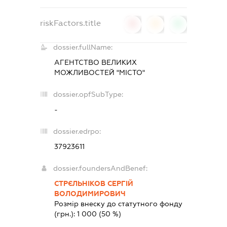
riskFactors.title
0
0
0
dossier.fullName:
АГЕНТСТВО ВЕЛИКИХ
МОЖЛИВОСТЕЙ "МІСТО"
dossier.opfSubType:
-
dossier.edrpo:
37923611
dossier.foundersAndBenef:
СТРЄЛЬНІКОВ СЕРГІЙ
ВОЛОДИМИРОВИЧ
Розмір внеску до статутного фонду
(грн.):
1 000
(50 %)