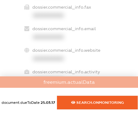
dossier.commercial_info.fax
XXXXXXXXXX
dossier.commercial_info.email
XXXXXXXXXX
dossier.commercial_info.website
XXXXXXXXXX
dossier.commercial_info.activity
XXXXXXXXXX
freemium.actualData
document.dueToDate
25.03.17
SEARCH.ONMONITORING
freemium.exampleText_1
freemium.exampleText_2
freemium.anonymousPerSearch2
FREEMIUM.DETAILS
FREEMIUM.REGISTER