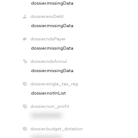
dossier.missingData
dossier.esvDebt
dossier.missingData
dossier.ndsPayer
dossier.missingData
dossier.ndsAnnul
dossier.missingData
dossier.single_tax_reg
dossier.notInList
dossier.non_profit
XXXXXXXXXX
dossier.budget_dotation