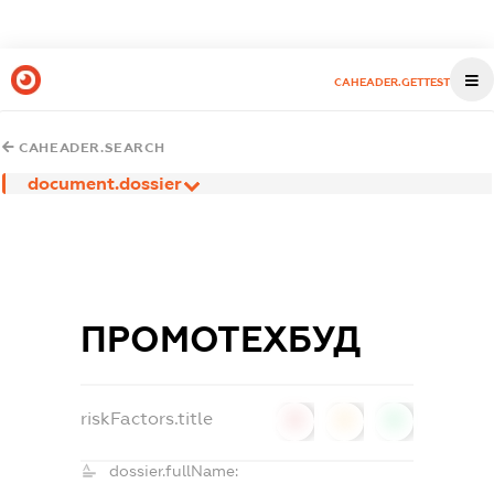
CAHEADER.GETTEST
CAHEADER.SEARCH
document.dossier
ПРОМОТЕХБУД
riskFactors.title
0
0
0
dossier.fullName: