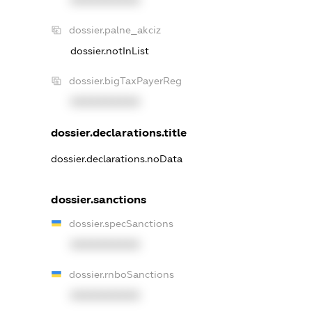
XXXXXXXXXX
dossier.palne_akciz
dossier.notInList
dossier.bigTaxPayerReg
XXXXXXXXXX
dossier.declarations.title
dossier.declarations.noData
dossier.sanctions
dossier.specSanctions
XXXXXXXXXX
dossier.rnboSanctions
XXXXXXXXXX