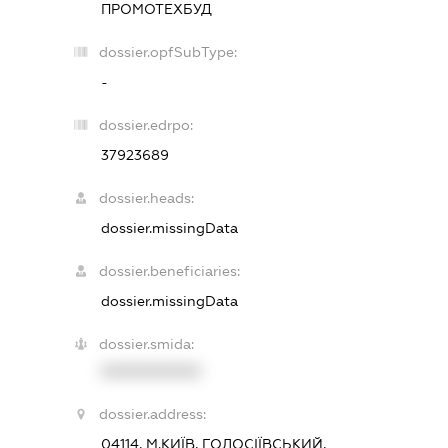
ПРОМОТЕХБУД
dossier.opfSubType:
-
dossier.edrpo:
37923689
dossier.heads:
dossier.missingData
dossier.beneficiaries:
dossier.missingData
dossier.smida:
XXXXXXXXXX
dossier.address:
04114, М.КИЇВ, ГОЛОСІЇВСЬКИЙ,