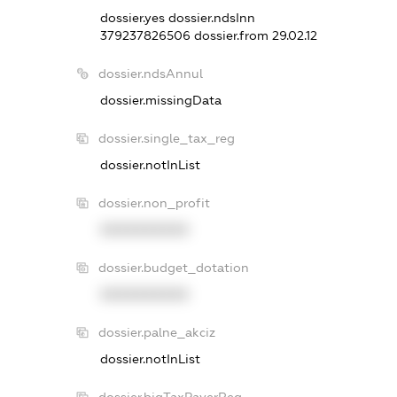
dossier.yes
dossier.ndsInn
379237826506
dossier.from 29.02.12
dossier.ndsAnnul
dossier.missingData
dossier.single_tax_reg
dossier.notInList
dossier.non_profit
XXXXXXXXXX
dossier.budget_dotation
XXXXXXXXXX
dossier.palne_akciz
dossier.notInList