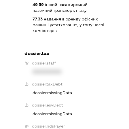
49.39
інший пасажирський
наземний транспорт, н.в.і.у.
77.33
надання в оренду офісних
машин і устатковання, у тому числі
комп'ютерів
dossier.tax
dossier.staff
XXXXXXXXXX
dossier.taxDebt
dossier.missingData
dossier.esvDebt
dossier.missingData
dossier.ndsPayer