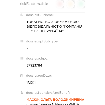
riskFactors.title
0
0
0
dossier.fullName:
ТОВАРИСТВО З ОБМЕЖЕНОЮ
ВІДПОВІДАЛЬНІСТЮ "КОМПАНІЯ
ГЕОТРЕВЕЛ-УКРАЇНА"
dossier.opfSubType:
-
dossier.edrpo:
37923784
dossier.regDate:
17.10.11
dossier.foundersAndBenef:
МАСЮК ОЛЬГА ВОЛОДИМИРІВНА
dossier.founderAddress
УКРАЇНА,