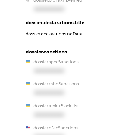
dossier.bigTaxPayerReg
XXXXXXXXXX
dossier.declarations.title
dossier.declarations.noData
dossier.sanctions
dossier.specSanctions
XXXXXXXXXX
dossier.rnboSanctions
XXXXXXXXXX
dossier.amkuBlackList
XXXXXXXXXX
dossier.ofacSanctions