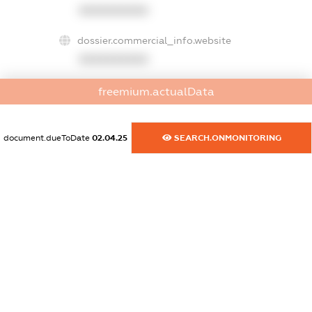
XXXXXXXXXX
dossier.commercial_info.website
XXXXXXXXXX
dossier.commercial_info.activity
freemium.actualData
XXXXXXXXXX
document.dueToDate
02.04.25
SEARCH.ONMONITORING
freemium.exampleText_1
freemium.exampleText_2
freemium.anonymousPerSearch2
FREEMIUM.DETAILS
FREEMIUM.REGISTER