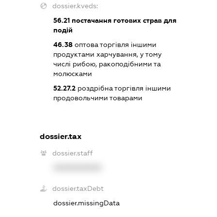
dossier.kveds:
56.21
постачання готових страв для
подій
46.38
оптова торгівля іншими
продуктами харчування, у тому
числі рибою, ракоподібними та
молюсками
52.27.2
роздрібна торгівля іншими
продовольчими товарами
dossier.tax
dossier.staff
XXXXXXXXXX
dossier.taxDebt
dossier.missingData