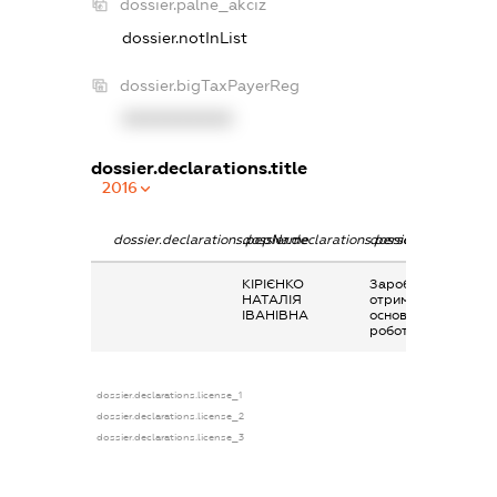
dossier.palne_akciz
dossier.notInList
dossier.bigTaxPayerReg
XXXXXXXXXX
dossier.declarations.title
2016
dossier.declarations.pepName
dossier.declarations.personName
dossier.declaration
КІРІЄНКО
Заробітна плата
НАТАЛІЯ
отримана за
ІВАНІВНА
основним місцем
роботи
dossier.declarations.license_1
dossier.declarations.license_2
dossier.declarations.license_3