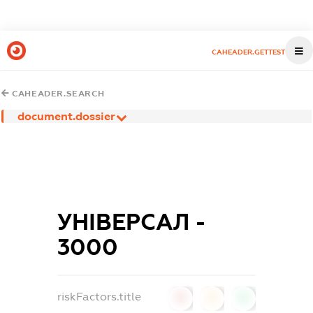
CAHEADER.GETTEST
CAHEADER.SEARCH
document.dossier
УНІВЕРСАЛ -
3000
riskFactors.title
0
0
0