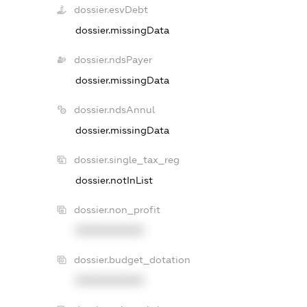
dossier.esvDebt
dossier.missingData
dossier.ndsPayer
dossier.missingData
dossier.ndsAnnul
dossier.missingData
dossier.single_tax_reg
dossier.notInList
dossier.non_profit
XXXXXXXXXX
dossier.budget_dotation
XXXXXXXXXX