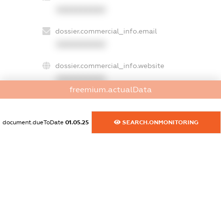
XXXXXXXXXX
dossier.commercial_info.email
XXXXXXXXXX
dossier.commercial_info.website
XXXXXXXXXX
freemium.actualData
dossier.commercial_info.activity
XXXXXXXXXX
document.dueToDate
01.05.25
SEARCH.ONMONITORING
freemium.exampleText_1
freemium.exampleText_2
freemium.anonymousPerSearch2
FREEMIUM.DETAILS
FREEMIUM.REGISTER