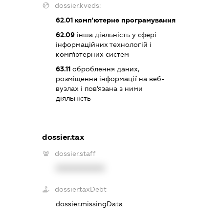
dossier.kveds:
62.01
комп'ютерне програмування
62.09
інша діяльність у сфері
інформаційних технологій і
комп'ютерних систем
63.11
оброблення даних,
розміщення інформації на веб-
вузлах і пов'язана з ними
діяльність
dossier.tax
dossier.staff
XXXXXXXXXX
dossier.taxDebt
dossier.missingData