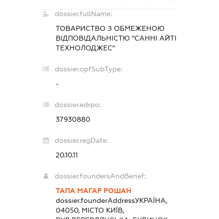
dossier.fullName:
ТОВАРИСТВО З ОБМЕЖЕНОЮ
ВІДПОВІДАЛЬНІСТЮ "САННІ АЙТІ
ТЕХНОЛОДЖЕС"
dossier.opfSubType:
-
dossier.edrpo:
37930880
dossier.regDate:
20.10.11
dossier.foundersAndBenef:
ТАПА МАГАР РОШАН
dossier.founderAddress
УКРАЇНА,
04050, МІСТО КИЇВ,