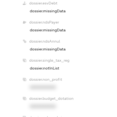
dossier.esvDebt
dossier.missingData
dossier.ndsPayer
dossier.missingData
dossier.ndsAnnul
dossier.missingData
dossier.single_tax_reg
dossier.notInList
dossier.non_profit
XXXXXXXXXX
dossier.budget_dotation
XXXXXXXXXX