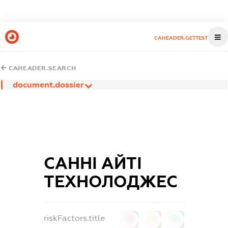
CAHEADER.GETTEST
CAHEADER.SEARCH
document.dossier
САННІ АЙТІ
ТЕХНОЛОДЖЕС
riskFactors.title
0
0
0