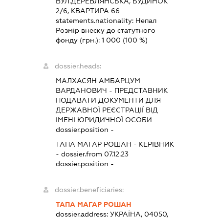
ВУЛ.ДЕРЕВЛЯНСЬКА, БУДИНОК
2/6, КВАРТИРА 66
statements.nationality:
Непал
Розмір внеску до статутного
фонду (грн.):
1 000
(100 %)
dossier.heads:
МАЛХАСЯН АМБАРЦУМ
ВАРДАНОВИЧ
-
ПРЕДСТАВНИК
ПОДАВАТИ ДОКУМЕНТИ ДЛЯ
ДЕРЖАВНОЇ РЕЄСТРАЦІЇ ВІД
ІМЕНІ ЮРИДИЧНОЇ ОСОБИ
dossier.position -
ТАПА МАГАР РОШАН
-
КЕРІВНИК
- dossier.from 07.12.23
dossier.position -
dossier.beneficiaries:
ТАПА МАГАР РОШАН
dossier.address:
УКРАЇНА, 04050,