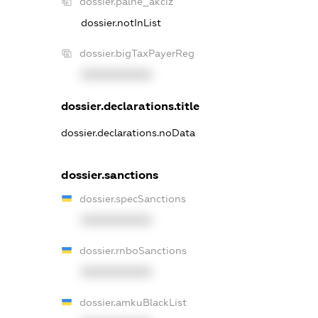
dossier.palne_akciz
dossier.notInList
dossier.bigTaxPayerReg
XXXXXXXXXX
dossier.declarations.title
dossier.declarations.noData
dossier.sanctions
dossier.specSanctions
XXXXXXXXXX
dossier.rnboSanctions
XXXXXXXXXX
dossier.amkuBlackList