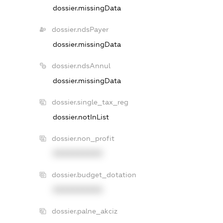
dossier.missingData
dossier.ndsPayer
dossier.missingData
dossier.ndsAnnul
dossier.missingData
dossier.single_tax_reg
dossier.notInList
dossier.non_profit
XXXXXXXXXX
dossier.budget_dotation
XXXXXXXXXX
dossier.palne_akciz