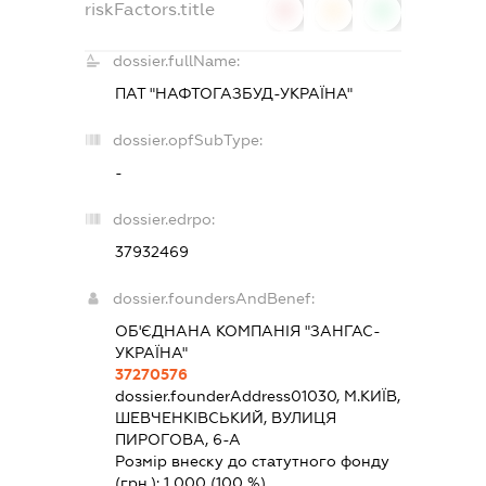
riskFactors.title
0
0
0
dossier.fullName:
ПАТ "НАФТОГАЗБУД-УКРАЇНА"
dossier.opfSubType:
-
dossier.edrpo:
37932469
dossier.foundersAndBenef:
ОБ'ЄДНАНА КОМПАНІЯ "ЗАНГАС-
УКРАЇНА"
37270576
dossier.founderAddress
01030, М.КИЇВ,
ШЕВЧЕНКІВСЬКИЙ, ВУЛИЦЯ
ПИРОГОВА, 6-А
Розмір внеску до статутного фонду
(грн.):
1 000
(100 %)