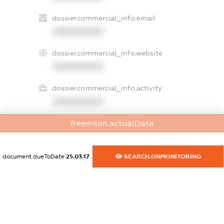
dossier.commercial_info.email
XXXXXXXXXX
dossier.commercial_info.website
XXXXXXXXXX
dossier.commercial_info.activity
XXXXXXXXXX
freemium.actualData
freemium.exampleText_1
freemium.exampleText_2
document.dueToDate
25.03.17
SEARCH.ONMONITORING
freemium.anonymousPerSearch2
FREEMIUM.DETAILS
FREEMIUM.REGISTER