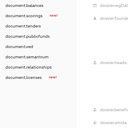
dossier.regDat
document.balances
document.scorings
new!
dossier.found
document.tenders
document.publicfunds
document.ved
document.semantrum
dossier.heads:
document.relationships
document.licenses
new!
dossier.benefic
dossier.smida: