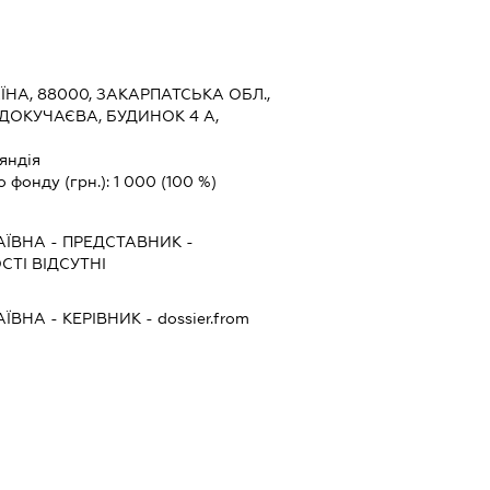
ЇНА, 88000, ЗАКАРПАТСЬКА ОБЛ.,
ДОКУЧАЄВА, БУДИНОК 4 А,
яндія
о фонду (грн.):
1 000
(100 %)
АЇВНА
-
ПРЕДСТАВНИК
-
ТІ ВІДСУТНІ
АЇВНА
-
КЕРІВНИК
- dossier.from