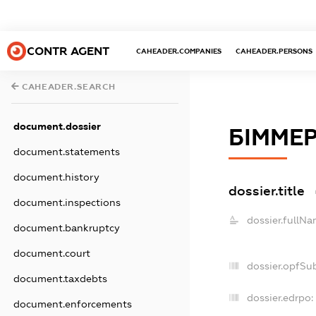
CONTR AGENT
CAHEADER.COMPANIES
CAHEADER.PERSONS
CAHEADER.SEARCH
document.dossier
БІММЕР
document.statements
document.history
dossier.title
document.inspections
dossier.fullNa
document.bankruptcy
document.court
dossier.opfSu
document.taxdebts
dossier.edrpo:
document.enforcements