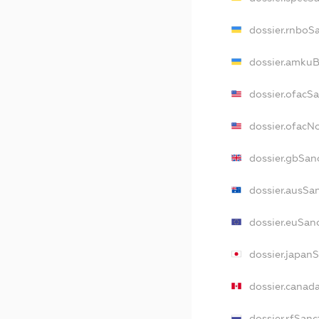
dossier.rnboS
dossier.amkuB
dossier.ofacS
dossier.ofac
dossier.gbSan
dossier.ausSa
dossier.euSan
dossier.japan
dossier.canad
dossier.rfSanc