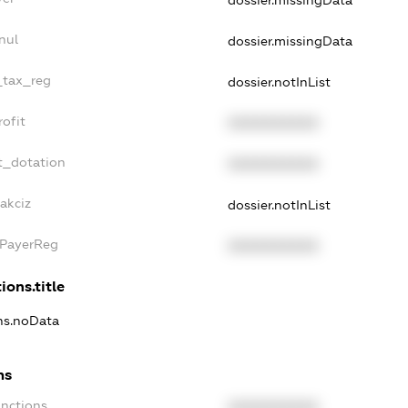
dossier.missingData
nul
dossier.missingData
_tax_reg
dossier.notInList
ofit
XXXXXXXXXX
t_dotation
XXXXXXXXXX
akciz
dossier.notInList
xPayerReg
XXXXXXXXXX
ions.title
ons.noData
ns
anctions
XXXXXXXXXX