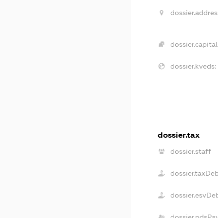
dossier.addres
dossier.capital
dossier.kveds:
dossier.tax
dossier.staff
dossier.taxDe
dossier.esvDe
dossier.ndsPa