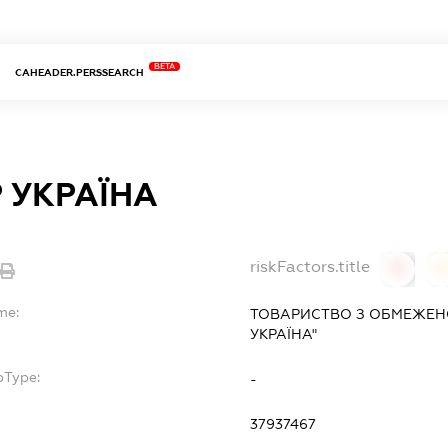
BETA
CAHEADER.PERSSEARCH
 УКРАЇНА
riskFactors.title
0
0
me:
ТОВАРИСТВО З ОБМЕЖЕН
УКРАЇНА"
bType:
-
37937467