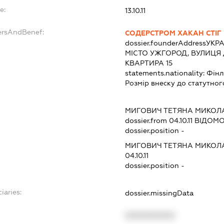
e:
13.10.11
ersAndBenef:
СОДЕРСТРОМ ХАКАН СТІГ
dossier.founderAddress
УКРА
МІСТО УЖГОРОД, ВУЛИЦЯ 
КВАРТИРА 15
statements.nationality:
Фінл
Розмір внеску до статутног
МИГОВИЧ ТЕТЯНА МИКОЛ
dossier.from 04.10.11
ВІДОМОС
dossier.position -
МИГОВИЧ ТЕТЯНА МИКОЛ
04.10.11
dossier.position -
iaries:
dossier.missingData
XXXXXXXXXX