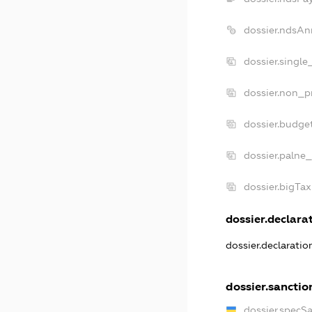
dossier.ndsAn
dossier.single
dossier.non_pr
dossier.budge
dossier.palne_
dossier.bigTa
dossier.declarat
dossier.declarati
dossier.sanctio
dossier.specS