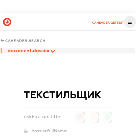
CAHEADER.GETTEST
CAHEADER.SEARCH
document.dossier
ТЕКСТИЛЬЩИК
riskFactors.title
0
0
0
dossier.fullName: