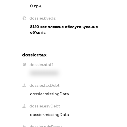
0 грн.
dossier.kveds:
81.10
комплексне обслуговування
об'єктів
dossier.tax
dossier.staff
XXXXXXXXXX
dossier.taxDebt
dossier.missingData
dossier.esvDebt
dossier.missingData
dossier.ndsPayer