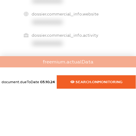
XXXXXXXXXX
dossier.commercial_info.website
XXXXXXXXXX
dossier.commercial_info.activity
XXXXXXXXXX
freemium.actualData
freemium.exampleText_1
freemium.exampleText_2
freemium.anonymousPerSearch2
document.dueToDate
03.10.24
SEARCH.ONMONITORING
FREEMIUM.DETAILS
FREEMIUM.REGISTER