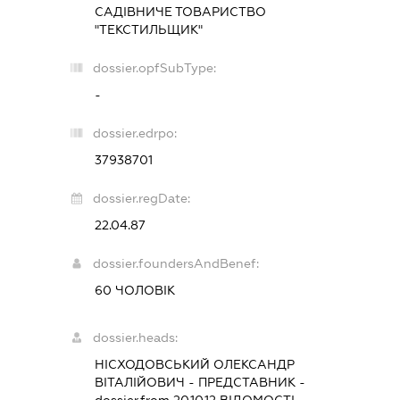
САДІВНИЧЕ ТОВАРИСТВО
"ТЕКСТИЛЬЩИК"
dossier.opfSubType:
-
dossier.edrpo:
37938701
dossier.regDate:
22.04.87
dossier.foundersAndBenef:
60 ЧОЛОВІК
dossier.heads:
НІСХОДОВСЬКИЙ ОЛЕКСАНДР
ВІТАЛІЙОВИЧ
-
ПРЕДСТАВНИК
-