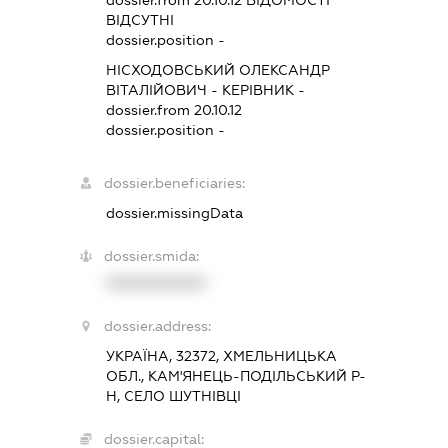
dossier.from 20.10.12
ВІДОМОСТІ
ВІДСУТНІ
dossier.position -
НІСХОДОВСЬКИЙ ОЛЕКСАНДР
ВІТАЛІЙОВИЧ
-
КЕРІВНИК
-
dossier.from 20.10.12
dossier.position -
dossier.beneficiaries:
dossier.missingData
dossier.smida:
XXXXXXXXXX
dossier.address:
УКРАЇНА, 32372, ХМЕЛЬНИЦЬКА
ОБЛ., КАМ'ЯНЕЦЬ-ПОДІЛЬСЬКИЙ Р-
Н, СЕЛО ШУТНІВЦІ
dossier.capital: