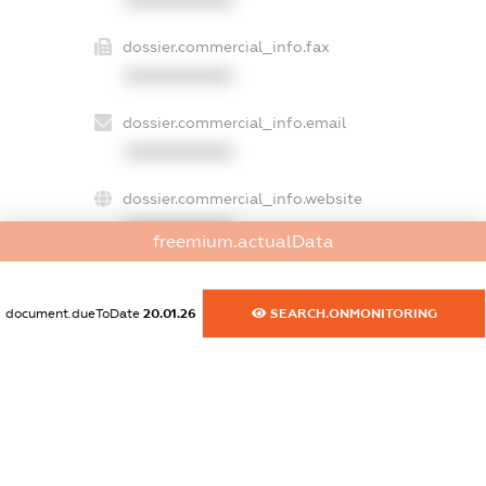
dossier.commercial_info.fax
XXXXXXXXXX
dossier.commercial_info.email
XXXXXXXXXX
dossier.commercial_info.website
XXXXXXXXXX
freemium.actualData
dossier.commercial_info.activity
XXXXXXXXXX
document.dueToDate
20.01.26
SEARCH.ONMONITORING
freemium.exampleText_1
freemium.exampleText_2
freemium.anonymousPerSearch2
FREEMIUM.DETAILS