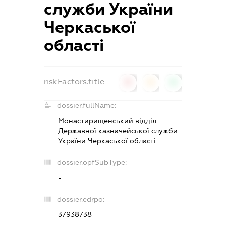
служби України
Черкаської
області
riskFactors.title
0
0
0
dossier.fullName:
Монастирищенський відділ
Державної казначейської служби
України Черкаської області
dossier.opfSubType:
-
dossier.edrpo:
37938738