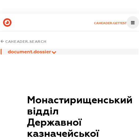
CAHEADER.GETTEST
CAHEADER.SEARCH
document.dossier
Монастирищенський
відділ
Державної
казначейської