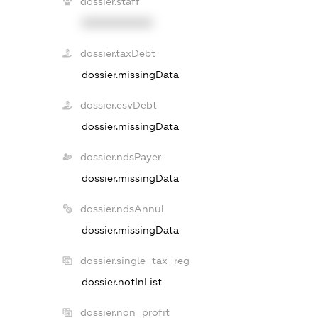
dossier.staff
XXXXXXXXXX
dossier.taxDebt
dossier.missingData
dossier.esvDebt
dossier.missingData
dossier.ndsPayer
dossier.missingData
dossier.ndsAnnul
dossier.missingData
dossier.single_tax_reg
dossier.notInList
dossier.non_profit