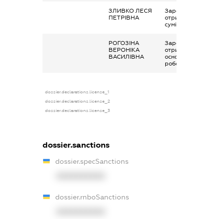
ЗЛИВКО ЛЕСЯ
Заробітна плата
ПЕТРІВНА
отримана за
сумісництвом
РОГОЗІНА
Заробітна плата
ВЕРОНІКА
отримана за
ВАСИЛІВНА
основним місцем
роботи
dossier.declarations.license_1
dossier.declarations.license_2
dossier.declarations.license_3
dossier.sanctions
dossier.specSanctions
XXXXXXXXXX
dossier.rnboSanctions
XXXXXXXXXX