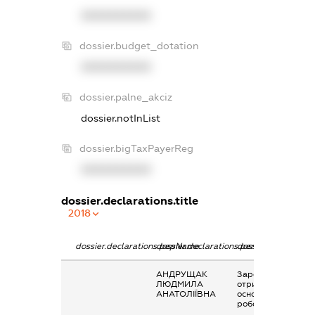
XXXXXXXXXX
dossier.budget_dotation
XXXXXXXXXX
dossier.palne_akciz
dossier.notInList
dossier.bigTaxPayerReg
XXXXXXXXXX
dossier.declarations.title
2018
dossier.declarations.pepName
dossier.declarations.personName
dossier.declaratio
АНДРУЩАК
Заробітна плата
ЛЮДМИЛА
отримана за
АНАТОЛІЇВНА
основним місцем
роботи