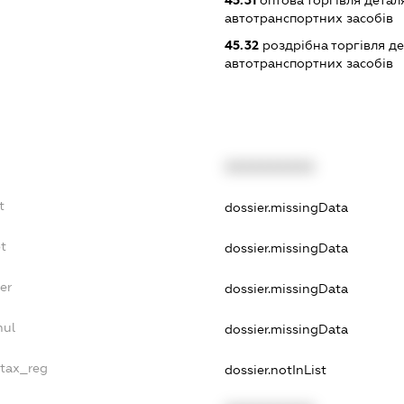
45.31
оптова торгівля детал
автотранспортних засобів
45.32
роздрібна торгівля д
автотранспортних засобів
XXXXXXXXXX
t
dossier.missingData
t
dossier.missingData
er
dossier.missingData
nul
dossier.missingData
_tax_reg
dossier.notInList