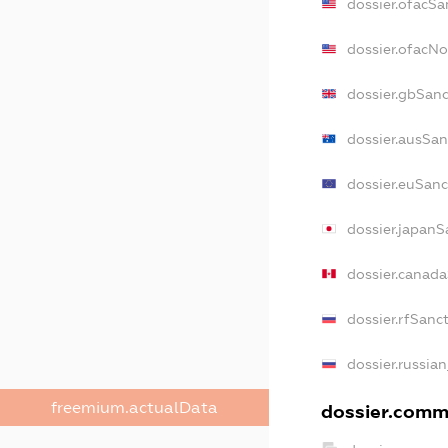
dossier.ofacSa
dossier.ofacN
dossier.gbSanc
dossier.ausSan
dossier.euSanc
dossier.japanS
dossier.canad
dossier.rfSanc
dossier.russian
freemium.actualData
dossier.comme