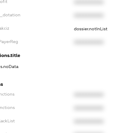
ofit
XXXXXXXXXX
t_dotation
XXXXXXXXXX
akciz
dossier.notInList
xPayerReg
XXXXXXXXXX
ions.title
ns.noData
ns
nctions
XXXXXXXXXX
nctions
XXXXXXXXXX
ackList
XXXXXXXXXX