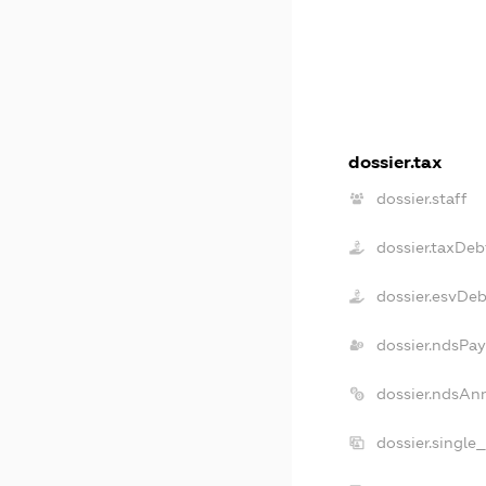
dossier.tax
dossier.staff
dossier.taxDeb
dossier.esvDeb
dossier.ndsPay
dossier.ndsAn
dossier.single