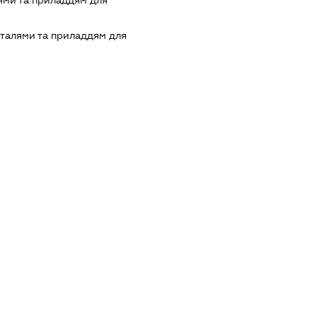
ями та приладдям для
еталями та приладдям для