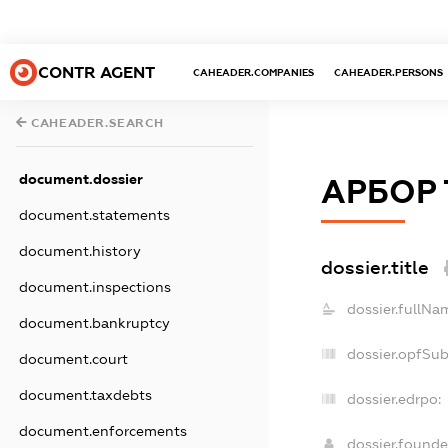
CONTR AGENT
CAHEADER.COMPANIES
CAHEADER.PERSONS
CAHEADER.SEARCH
document.dossier
АРБОР
document.statements
document.history
dossier.title
document.inspections
dossier.fullNa
document.bankruptcy
dossier.opfSu
document.court
document.taxdebts
dossier.edrpo:
document.enforcements
dossier.found