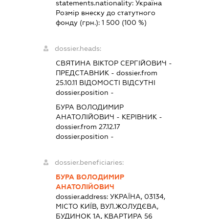
statements.nationality:
Україна
Розмір внеску до статутного
фонду (грн.):
1 500
(100 %)
dossier.heads:
СВЯТИНА ВІКТОР СЕРГІЙОВИЧ
-
ПРЕДСТАВНИК
- dossier.from
25.10.11
ВІДОМОСТІ ВІДСУТНІ
dossier.position -
БУРА ВОЛОДИМИР
АНАТОЛІЙОВИЧ
-
КЕРІВНИК
-
dossier.from 27.12.17
dossier.position -
dossier.beneficiaries:
БУРА ВОЛОДИМИР
АНАТОЛІЙОВИЧ
dossier.address:
УКРАЇНА, 03134,
МІСТО КИЇВ, ВУЛ.ЖОЛУДЄВА,
БУДИНОК 1А, КВАРТИРА 56