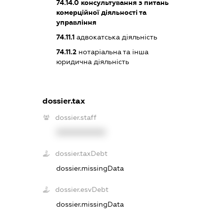
74.14.0
консультування з питань
комерційної діяльності та
управління
74.11.1
адвокатська діяльність
74.11.2
нотаріальна та інша
юридична діяльність
dossier.tax
dossier.staff
XXXXXXXXXX
dossier.taxDebt
dossier.missingData
dossier.esvDebt
dossier.missingData