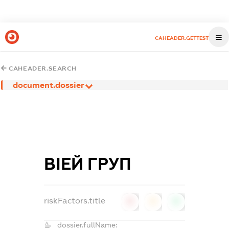
CAHEADER.GETTEST
CAHEADER.SEARCH
document.dossier
ВІЕЙ ГРУП
riskFactors.title
0
0
0
dossier.fullName: