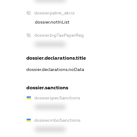
dossier.palne_akciz
dossier.notInList
dossier.bigTaxPayerReg
XXXXXXXXXX
dossier.declarations.title
dossier.declarations.noData
dossier.sanctions
dossier.specSanctions
XXXXXXXXXX
dossier.rnboSanctions
XXXXXXXXXX