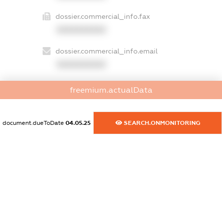
dossier.commercial_info.fax
XXXXXXXXXX
dossier.commercial_info.email
XXXXXXXXXX
dossier.commercial_info.website
freemium.actualData
XXXXXXXXXX
dossier.commercial_info.activity
document.dueToDate
04.05.25
SEARCH.ONMONITORING
XXXXXXXXXX
freemium.exampleText_1
freemium.exampleText_2
freemium.anonymousPerSearch2
FREEMIUM.DETAILS