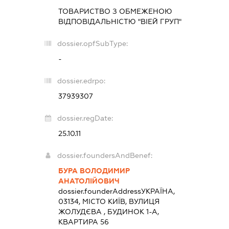
ТОВАРИСТВО З ОБМЕЖЕНОЮ
ВІДПОВІДАЛЬНІСТЮ "ВІЕЙ ГРУП"
dossier.opfSubType:
-
dossier.edrpo:
37939307
dossier.regDate:
25.10.11
dossier.foundersAndBenef:
БУРА ВОЛОДИМИР
АНАТОЛІЙОВИЧ
dossier.founderAddress
УКРАЇНА,
03134, МІСТО КИЇВ, ВУЛИЦЯ
ЖОЛУДЄВА , БУДИНОК 1-А,
КВАРТИРА 56