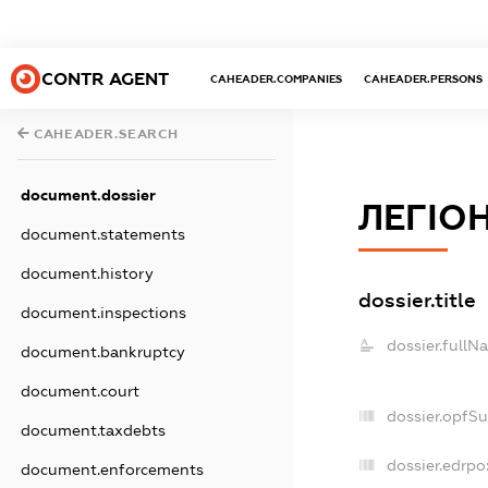
CONTR AGENT
CAHEADER.COMPANIES
CAHEADER.PERSONS
CAHEADER.SEARCH
document.dossier
ЛЕГІОН
document.statements
document.history
dossier.title
document.inspections
dossier.fullN
document.bankruptcy
document.court
dossier.opfS
document.taxdebts
dossier.edrpo
document.enforcements