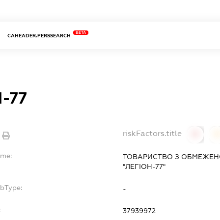
BETA
CAHEADER.PERSSEARCH
-77
riskFactors.title
0
ame:
ТОВАРИСТВО З ОБМЕЖЕН
"ЛЕГІОН-77"
ubType:
-
:
37939972