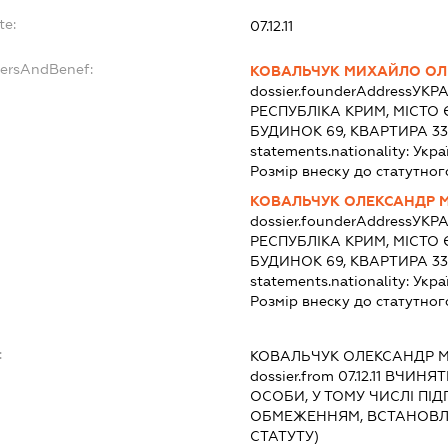
te:
07.12.11
dersAndBenef:
КОВАЛЬЧУК МИХАЙЛО О
dossier.founderAddress
УКРА
РЕСПУБЛІКА КРИМ, МІСТО
БУДИНОК 69, КВАРТИРА 3
statements.nationality:
Укра
Розмір внеску до статутног
КОВАЛЬЧУК ОЛЕКСАНДР
dossier.founderAddress
УКРА
РЕСПУБЛІКА КРИМ, МІСТО
БУДИНОК 69, КВАРТИРА 3
statements.nationality:
Укра
Розмір внеску до статутног
:
КОВАЛЬЧУК ОЛЕКСАНДР 
dossier.from 07.12.11
ВЧИНЯТИ
ОСОБИ, У ТОМУ ЧИСЛІ ПІ
ОБМЕЖЕННЯМ, ВСТАНОВЛЕНИ
СТАТУТУ)