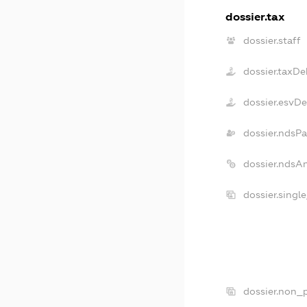
dossier.tax
dossier.staff
dossier.taxDe
dossier.esvD
dossier.ndsPa
dossier.ndsA
dossier.singl
dossier.non_p