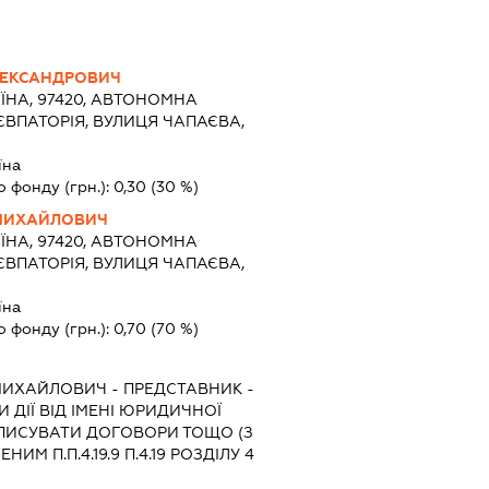
ЛЕКСАНДРОВИЧ
ЇНА, 97420, АВТОНОМНА
 ЄВПАТОРІЯ, ВУЛИЦЯ ЧАПАЄВА,
3
їна
о фонду (грн.):
0,30
(30 %)
 МИХАЙЛОВИЧ
ЇНА, 97420, АВТОНОМНА
 ЄВПАТОРІЯ, ВУЛИЦЯ ЧАПАЄВА,
3
їна
о фонду (грн.):
0,70
(70 %)
МИХАЙЛОВИЧ
-
ПРЕДСТАВНИК
-
 ДІЇ ВІД ІМЕНІ ЮРИДИЧНОЇ
ДПИСУВАТИ ДОГОВОРИ ТОЩО (З
М П.П.4.19.9 П.4.19 РОЗДІЛУ 4