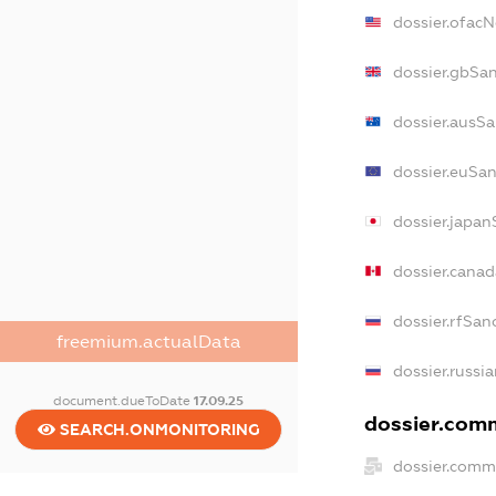
dossier.ofac
dossier.gbSa
dossier.ausS
dossier.euSa
dossier.japan
dossier.cana
dossier.rfSan
freemium.actualData
dossier.russi
document.dueToDate
17.09.25
dossier.comm
SEARCH.ONMONITORING
dossier.comm