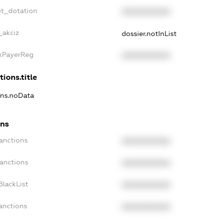
et_dotation
XXXXXXXXXX
_akciz
dossier.notInList
axPayerReg
XXXXXXXXXX
tions.title
ions.noData
ons
Sanctions
XXXXXXXXXX
Sanctions
XXXXXXXXXX
BlackList
XXXXXXXXXX
anctions
XXXXXXXXXX