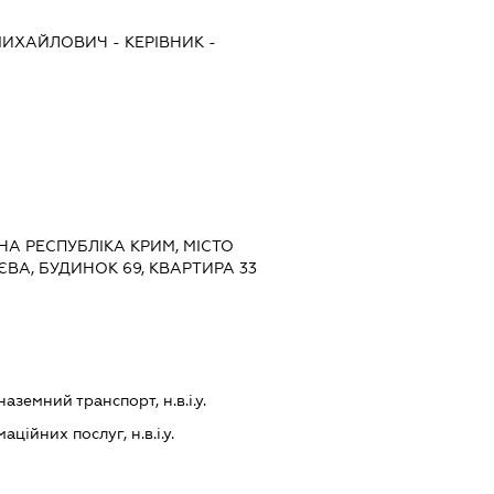
МИХАЙЛОВИЧ
-
КЕРІВНИК
-
НА РЕСПУБЛІКА КРИМ, МІСТО
ЄВА, БУДИНОК 69, КВАРТИРА 33
земний транспорт, н.в.і.у.
ійних послуг, н.в.і.у.