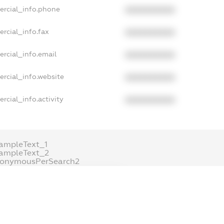
ercial_info.phone
XXXXXXXXXX
rcial_info.fax
XXXXXXXXXX
rcial_info.email
XXXXXXXXXX
rcial_info.website
XXXXXXXXXX
rcial_info.activity
XXXXXXXXXX
ampleText_1
ampleText_2
nonymousPerSearch2
DETAILS
FREEMIUM.REGISTER