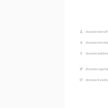
dossier.benefi
dossier.smida
dossier.addre
dossier.capita
dossier.kveds