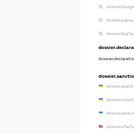
dossier.budg
dossier.palne
dossier.bigT
dossier.declara
dossier.declarat
dossier.sancti
dossier.spec
dossier.rnbo
dossier.amku
dossier.ofacS