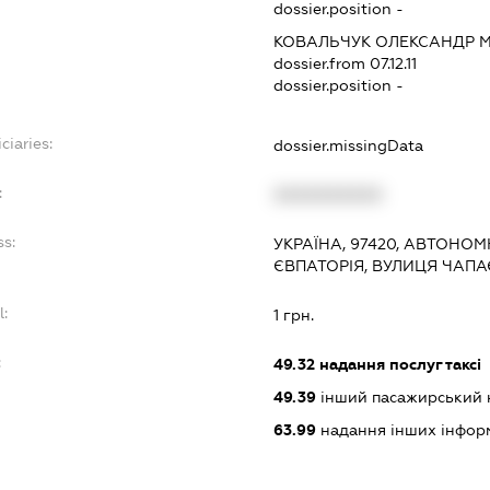
dossier.position -
КОВАЛЬЧУК ОЛЕКСАНДР 
dossier.from 07.12.11
dossier.position -
ciaries:
dossier.missingData
:
XXXXXXXXXX
ss:
УКРАЇНА, 97420, АВТОНОМ
ЄВПАТОРІЯ, ВУЛИЦЯ ЧАПА
l:
1 грн.
:
49.32
надання послуг таксі
49.39
інший пасажирський на
63.99
надання інших інформац