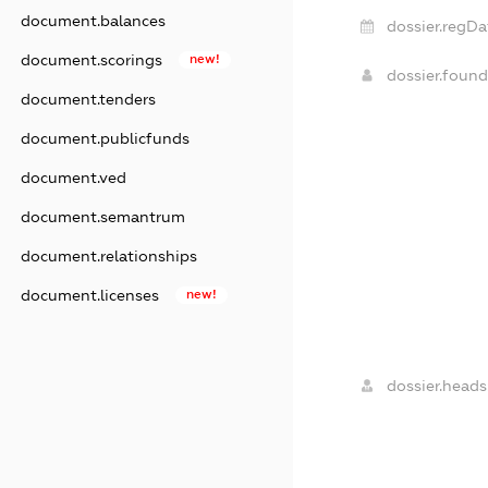
document.balances
dossier.regDa
document.scorings
new!
dossier.foun
document.tenders
document.publicfunds
document.ved
document.semantrum
document.relationships
document.licenses
new!
dossier.heads