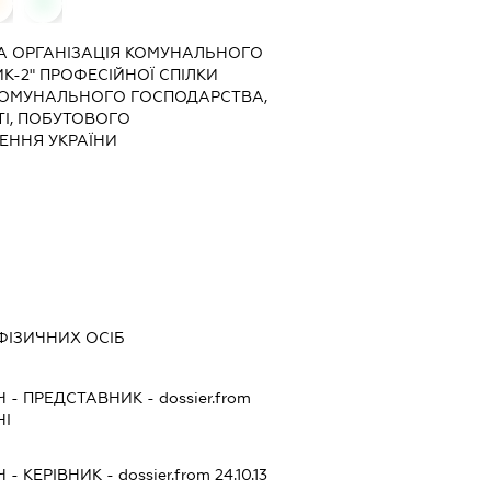
0
0
А ОРГАНІЗАЦІЯ КОМУНАЛЬНОГО
К-2" ПРОФЕСІЙНОЇ СПІЛКИ
КОМУНАЛЬНОГО ГОСПОДАРСТВА,
І, ПОБУТОВОГО
ЕННЯ УКРАЇНИ
 ФІЗИЧНИХ ОСІБ
Ч
-
ПРЕДСТАВНИК
- dossier.from
НІ
Ч
-
КЕРІВНИК
- dossier.from 24.10.13