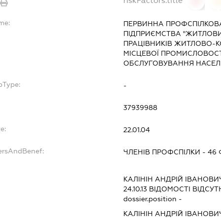
riskFactors.title
0
me:
ПЕРВИННА ПРОФСПІЛКОВ
ПІДПРИЄМСТВА "ЖИТЛОВИ
ПРАЦІВНИКІВ ЖИТЛОВО-
МІСЦЕВОЇ ПРОМИСЛОВОСТ
ОБСЛУГОВУВАННЯ НАСЕЛ
bType:
-
37939988
e:
22.01.04
dersAndBenef:
ЧЛЕНІВ ПРОФСПІЛКИ - 46
КАЛІНІН АНДРІЙ ІВАНОВИ
24.10.13
ВІДОМОСТІ ВІДСУТ
dossier.position -
КАЛІНІН АНДРІЙ ІВАНОВИ