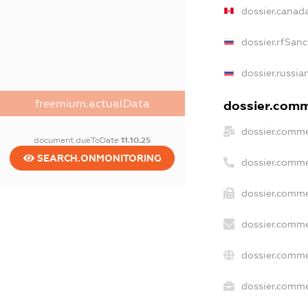
dossier.canad
dossier.rfSanc
dossier.russia
freemium.actualData
dossier.comme
dossier.comme
document.dueToDate
11.10.25
SEARCH.ONMONITORING
dossier.comme
dossier.comme
dossier.comme
dossier.comme
dossier.commer