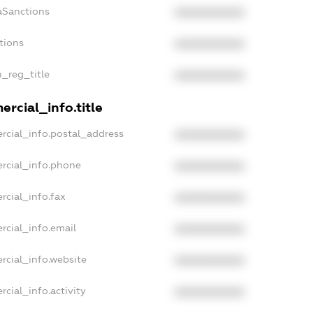
aSanctions
XXXXXXXXXX
tions
XXXXXXXXXX
n_reg_title
XXXXXXXXXX
rcial_info.title
rcial_info.postal_address
XXXXXXXXXX
rcial_info.phone
XXXXXXXXXX
rcial_info.fax
XXXXXXXXXX
rcial_info.email
XXXXXXXXXX
rcial_info.website
XXXXXXXXXX
cial_info.activity
XXXXXXXXXX