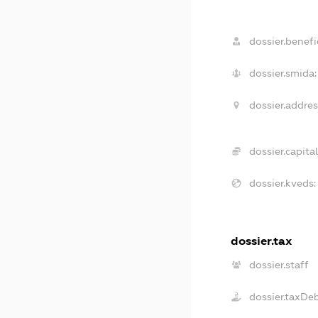
dossier.benefic
dossier.smida:
dossier.addres
dossier.capital
dossier.kveds:
dossier.tax
dossier.staff
dossier.taxDe