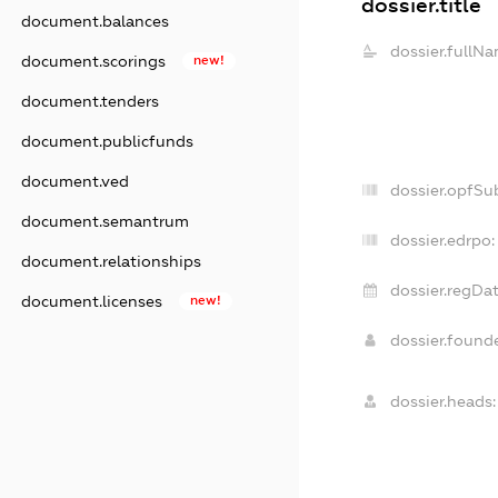
dossier.title
document.balances
dossier.fullNa
document.scorings
new!
document.tenders
document.publicfunds
document.ved
dossier.opfSu
document.semantrum
dossier.edrpo:
document.relationships
dossier.regDat
document.licenses
new!
dossier.foun
dossier.heads: