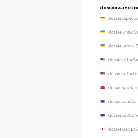
dossier.sanctio
dossier.specS
dossier.rnboS
dossier.amkuB
dossier.ofacS
dossier.ofac
dossier.gbSan
dossier.ausSa
dossier.euSan
dossier.japan