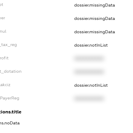
bt
dossier.missingData
yer
dossier.missingData
nul
dossier.missingData
e_tax_reg
dossier.notInList
rofit
XXXXXXXXXX
t_dotation
XXXXXXXXXX
_akciz
dossier.notInList
xPayerReg
XXXXXXXXXX
ions.title
ons.noData