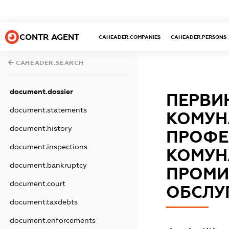
CONTR AGENT
CAHEADER.COMPANIES
CAHEADER.PERSONS
CAHEADER.SEARCH
document.dossier
ПЕРВИ
document.statements
КОМУН
document.history
ПРОФЕ
document.inspections
КОМУН
document.bankruptcy
ПРОМИ
document.court
ОБСЛУ
document.taxdebts
document.enforcements