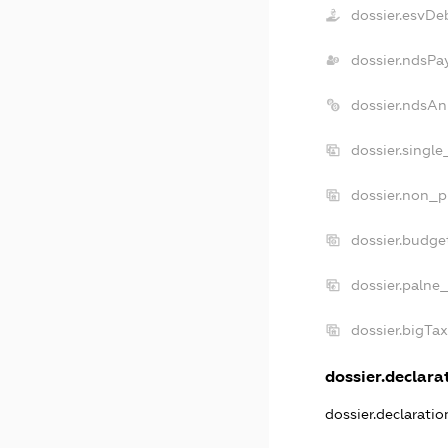
dossier.esvDe
dossier.ndsPa
dossier.ndsAn
dossier.singl
dossier.non_p
dossier.budge
dossier.palne
dossier.bigTa
dossier.declarat
dossier.declarati