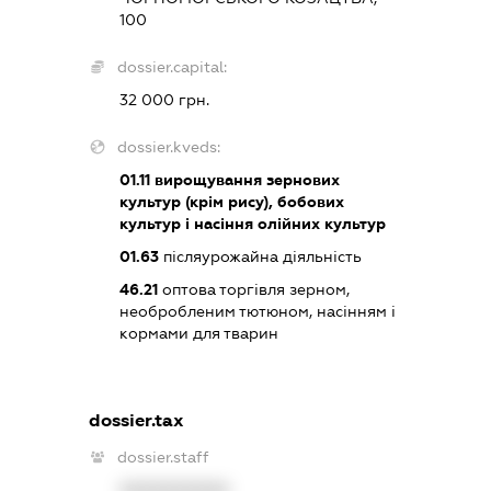
100
dossier.capital:
32 000 грн.
dossier.kveds:
01.11
вирощування зернових
культур (крім рису), бобових
культур і насіння олійних культур
01.63
післяурожайна діяльність
46.21
оптова торгівля зерном,
необробленим тютюном, насінням і
кормами для тварин
dossier.tax
dossier.staff
XXXXXXXXXX