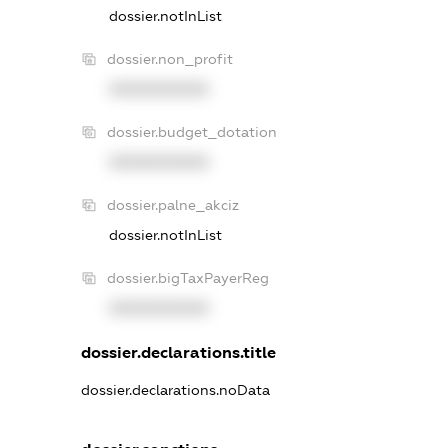
dossier.notInList
dossier.non_profit
XXXXXXXXXX
dossier.budget_dotation
XXXXXXXXXX
dossier.palne_akciz
dossier.notInList
dossier.bigTaxPayerReg
XXXXXXXXXX
dossier.declarations.title
dossier.declarations.noData