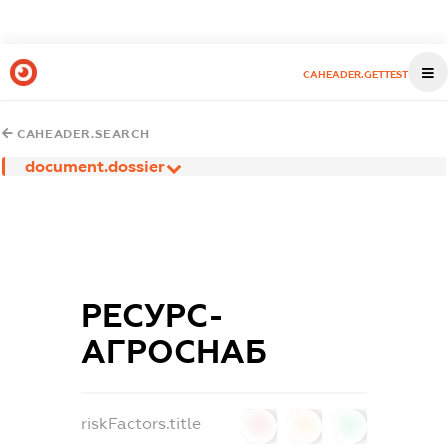
CAHEADER.GETTEST
CAHEADER.SEARCH
document.dossier
РЕСУРС-
АГРОСНАБ
riskFactors.title
0
0
0