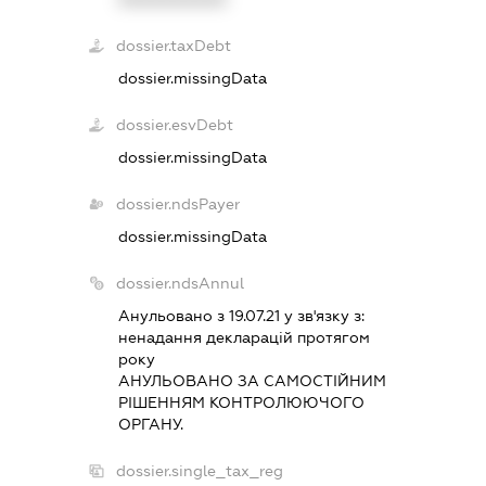
dossier.taxDebt
dossier.missingData
dossier.esvDebt
dossier.missingData
dossier.ndsPayer
dossier.missingData
dossier.ndsAnnul
Анульовано з 19.07.21 у зв'язку з:
ненадання декларацiй протягом
року
АНУЛЬОВАНО ЗА САМОСТIЙНИМ
РIШЕННЯМ КОНТРОЛЮЮЧОГО
ОРГАНУ.
dossier.single_tax_reg