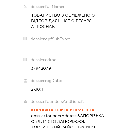
dossier.fullName:
ТОВАРИСТВО З ОБМЕЖЕНОЮ
ВІДПОВІДАЛЬНІСТЮ
РЕСУРС-
АГРОСНАБ
dossier.opfSubType:
-
dossier.edrpo:
37942079
dossier.regDate:
27.10.11
dossier.foundersAndBenef:
КОРОВІНА ОЛЬГА БОРИСІВНА
dossier.founderAddress
ЗАПОРІЗЬКА
ОБЛ., МІСТО ЗАПОРІЖЖЯ,
ХОРТИЦЬКИЙ РАЙОН ВУЛИЦЯ