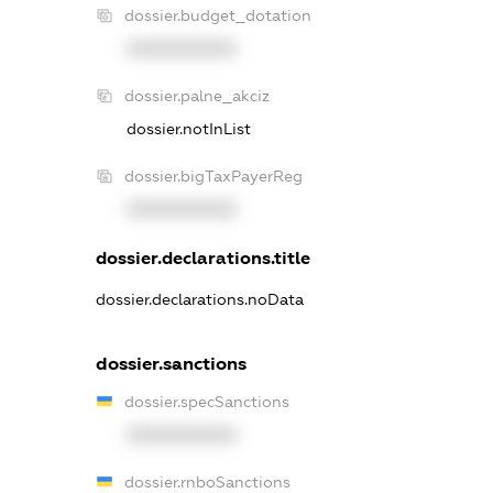
dossier.budget_dotation
XXXXXXXXXX
dossier.palne_akciz
dossier.notInList
dossier.bigTaxPayerReg
XXXXXXXXXX
dossier.declarations.title
dossier.declarations.noData
dossier.sanctions
dossier.specSanctions
XXXXXXXXXX
dossier.rnboSanctions