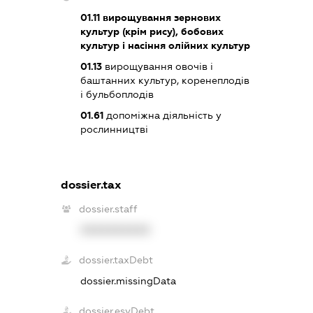
01.11
вирощування зернових
культур (крім рису), бобових
культур і насіння олійних культур
01.13
вирощування овочів і
баштанних культур, коренеплодів
і бульбоплодів
01.61
допоміжна діяльність у
рослинництві
dossier.tax
dossier.staff
XXXXXXXXXX
dossier.taxDebt
dossier.missingData
dossier.esvDebt