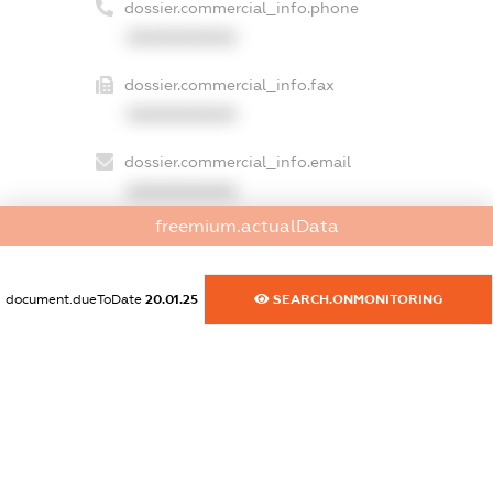
dossier.commercial_info.phone
XXXXXXXXXX
dossier.commercial_info.fax
XXXXXXXXXX
dossier.commercial_info.email
XXXXXXXXXX
freemium.actualData
dossier.commercial_info.website
XXXXXXXXXX
document.dueToDate
20.01.25
SEARCH.ONMONITORING
dossier.commercial_info.activity
XXXXXXXXXX
freemium.exampleText_1
freemium.exampleText_2
freemium.anonymousPerSearch2