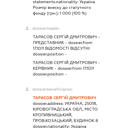
statements.nationality:
Україна
Розмір внеску до статутного
фонду (грн.):
1 000
(100 %)
dossier.heads:
ТАРАСОВ СЕРГІЙ ДМИТРОВИЧ
-
ПРЕДСТАВНИК
- dossier.from
17.10.11
ВІДОМОСТІ ВІДСУТНІ
dossier.position -
ТАРАСОВ СЕРГІЙ ДМИТРОВИЧ
-
КЕРІВНИК
- dossier.from 17.10.11
dossier.position -
dossier.beneficiaries:
ТАРАСОВ СЕРГІЙ ДМИТРОВИЧ
dossier.address:
УКРАЇНА, 25018,
КІРОВОГРАДСЬКА ОБЛ., МІСТО
КРОПИВНИЦЬКИЙ,
ПРОВ.КОЗАЦЬКИЙ, БУДИНОК 8
dossier.nationality:
Україна