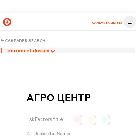
CAHEADER.GETTEST
CAHEADER.SEARCH
document.dossier
АГРО ЦЕНТР
riskFactors.title
0
0
0
dossier.fullName: