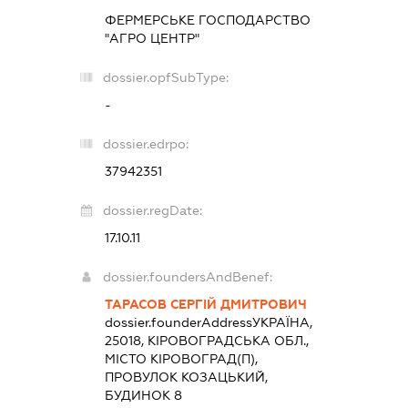
ФЕРМЕРСЬКЕ ГОСПОДАРСТВО
"АГРО ЦЕНТР"
dossier.opfSubType:
-
dossier.edrpo:
37942351
dossier.regDate:
17.10.11
dossier.foundersAndBenef:
ТАРАСОВ СЕРГІЙ ДМИТРОВИЧ
dossier.founderAddress
УКРАЇНА,
25018, КІРОВОГРАДСЬКА ОБЛ.,
МІСТО КІРОВОГРАД(П),
ПРОВУЛОК КОЗАЦЬКИЙ,
БУДИНОК 8