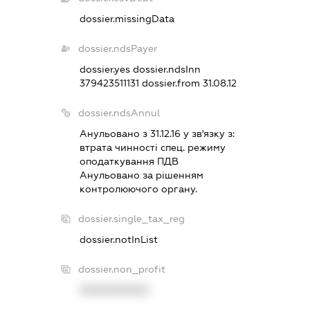
dossier.missingData
dossier.ndsPayer
dossier.yes
dossier.ndsInn
379423511131
dossier.from 31.08.12
dossier.ndsAnnul
Анульовано з 31.12.16 у зв'язку з:
втрата чинностi спец. режиму
оподаткування ПДВ
Анульовано за рiшенням
контролюючого органу.
dossier.single_tax_reg
dossier.notInList
dossier.non_profit
XXXXXXXXXX