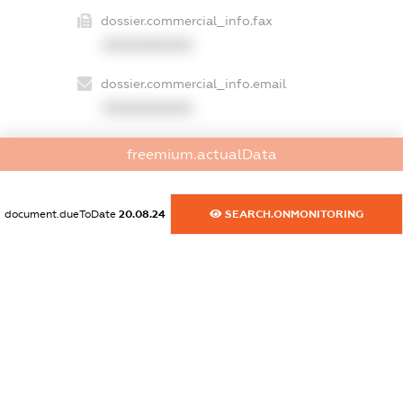
dossier.commercial_info.fax
XXXXXXXXXX
dossier.commercial_info.email
XXXXXXXXXX
dossier.commercial_info.website
freemium.actualData
XXXXXXXXXX
dossier.commercial_info.activity
document.dueToDate
20.08.24
SEARCH.ONMONITORING
XXXXXXXXXX
freemium.exampleText_1
freemium.exampleText_2
freemium.anonymousPerSearch2
FREEMIUM.DETAILS
FREEMIUM.REGISTER