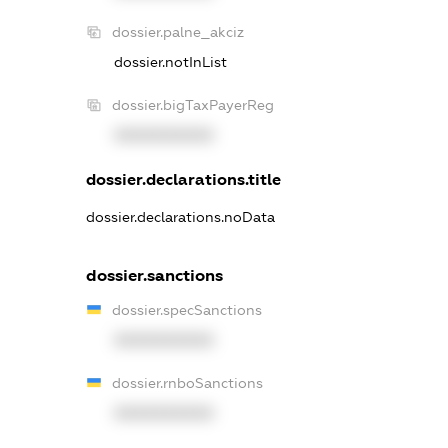
dossier.palne_akciz
dossier.notInList
dossier.bigTaxPayerReg
XXXXXXXXXX
dossier.declarations.title
dossier.declarations.noData
dossier.sanctions
dossier.specSanctions
XXXXXXXXXX
dossier.rnboSanctions
XXXXXXXXXX