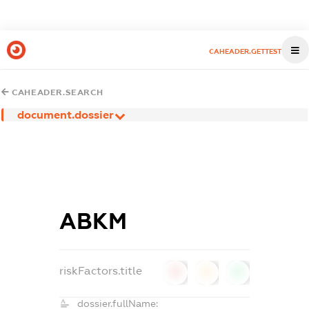
CAHEADER.GETTEST
CAHEADER.SEARCH
document.dossier
АВКМ
riskFactors.title
0
0
0
dossier.fullName: