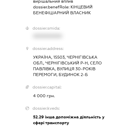
вирішальний вплив
dossier.benefRole:
КІНЦЕВИЙ
БЕНЕФІЦІАРНИЙ ВЛАСНИК
dossier.smida:
XXXXXXXXXX
dossier.address:
УКРАЇНА, 15503, ЧЕРНІГІВСЬКА
ОБЛ., ЧЕРНІГІВСЬКИЙ Р-Н, СЕЛО
ПАВЛІВКА, ВУЛИЦЯ 30-РОКІВ
ПЕРЕМОГИ, БУДИНОК 2-Б
dossier.capital:
4 000 грн.
dossier.kveds:
52.29
інша допоміжна діяльність у
сфері транспорту