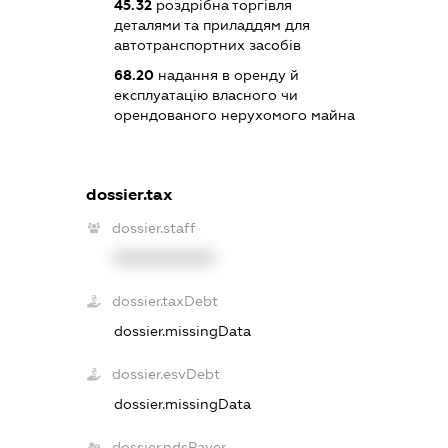
45.32
роздрібна торгівля
деталями та приладдям для
автотранспортних засобів
68.20
надання в оренду й
експлуатацію власного чи
орендованого нерухомого майна
dossier.tax
dossier.staff
XXXXXXXXXX
dossier.taxDebt
dossier.missingData
dossier.esvDebt
dossier.missingData
dossier.ndsPayer