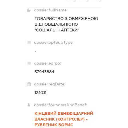
dossier.fullName:
ТОВАРИСТВО З ОБМЕЖЕНОЮ
ВІДПОВІДАЛЬНІСТЮ
"СОЦІАЛЬНІ АПТЕКИ"
dossier.opfSubType:
-
dossier.edrpo:
37943884
dossier.regDate:
12.10.11
dossier.foundersAndBenef:
КІНЦЕВИЙ БЕНЕФІЦІАРНИЙ
ВЛАСНИК (КОНТРОЛЕР) -
РУБЛЕНИК БОРИС