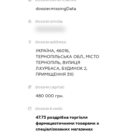
dossier.missingData
dossier.smida:
XXXXXXXXXX
dossier.address:
УКРАЇНА, 46016,
ТЕРНОПІЛЬСЬКА ОБЛ., МІСТО
ТЕРНОПІЛЬ, ВУЛИЦЯ
Л.КУРБАСА, БУДИНОК 2,
ПРИМІЩЕННЯ 310
dossier.capital:
480 000 грн.
dossier.kveds:
47.73
роздрібна торгівля
фармацевтичними товарами в
спеціалізованих магазинах