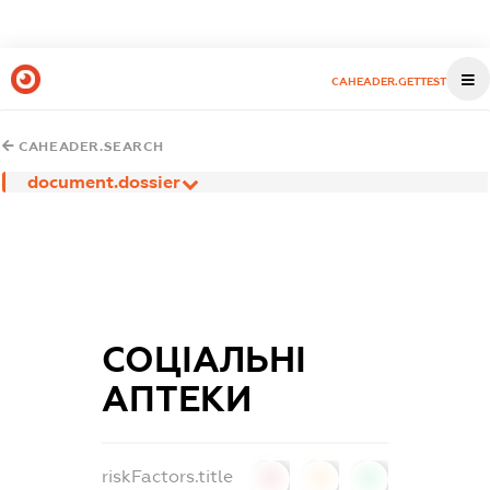
CAHEADER.GETTEST
CAHEADER.SEARCH
document.dossier
СОЦІАЛЬНІ
АПТЕКИ
riskFactors.title
0
0
0