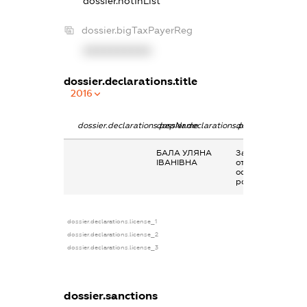
dossier.notInList
dossier.bigTaxPayerReg
XXXXXXXXXX
dossier.declarations.title
2016
dossier.declarations.pepName
dossier.declarations.personName
dossier.declarati
БАЛА УЛЯНА
Заробітна плата
ІВАНІВНА
отримана за
основним місцем
роботи
dossier.declarations.license_1
dossier.declarations.license_2
dossier.declarations.license_3
dossier.sanctions