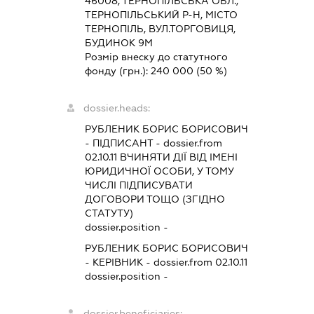
46008, ТЕРНОПІЛЬСЬКА ОБЛ.,
ТЕРНОПІЛЬСЬКИЙ Р-Н, МІСТО
ТЕРНОПІЛЬ, ВУЛ.ТОРГОВИЦЯ,
БУДИНОК 9М
Розмір внеску до статутного
фонду (грн.):
240 000
(50 %)
dossier.heads:
РУБЛЕНИК БОРИС БОРИСОВИЧ
-
ПІДПИСАНТ
- dossier.from
02.10.11
ВЧИНЯТИ ДІЇ ВІД ІМЕНІ
ЮРИДИЧНОЇ ОСОБИ, У ТОМУ
ЧИСЛІ ПІДПИСУВАТИ
ДОГОВОРИ ТОЩО (ЗГІДНО
СТАТУТУ)
dossier.position -
РУБЛЕНИК БОРИС БОРИСОВИЧ
-
КЕРІВНИК
- dossier.from 02.10.11
dossier.position -
dossier.beneficiaries: