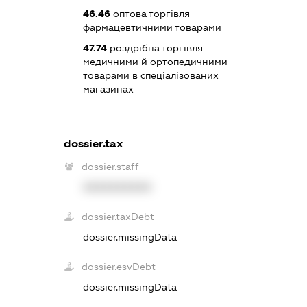
46.46
оптова торгівля
фармацевтичними товарами
47.74
роздрібна торгівля
медичними й ортопедичними
товарами в спеціалізованих
магазинах
dossier.tax
dossier.staff
XXXXXXXXXX
dossier.taxDebt
dossier.missingData
dossier.esvDebt
dossier.missingData