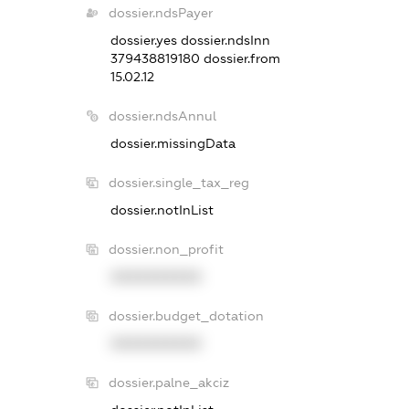
dossier.ndsPayer
dossier.yes
dossier.ndsInn
379438819180
dossier.from
15.02.12
dossier.ndsAnnul
dossier.missingData
dossier.single_tax_reg
dossier.notInList
dossier.non_profit
XXXXXXXXXX
dossier.budget_dotation
XXXXXXXXXX
dossier.palne_akciz