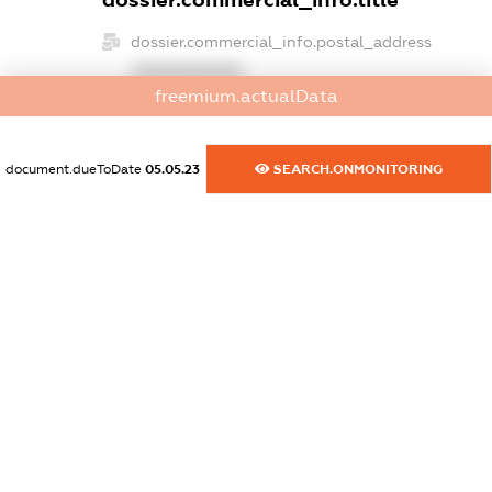
dossier.commercial_info.title
dossier.commercial_info.postal_address
XXXXXXXXXX
freemium.actualData
dossier.commercial_info.phone
XXXXXXXXXX
document.dueToDate
05.05.23
SEARCH.ONMONITORING
dossier.commercial_info.fax
XXXXXXXXXX
dossier.commercial_info.email
XXXXXXXXXX
dossier.commercial_info.website
XXXXXXXXXX
dossier.commercial_info.activity
XXXXXXXXXX