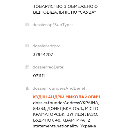
ТОВАРИСТВО З ОБМЕЖЕНОЮ
ВІДПОВІДАЛЬНІСТЮ "САУВА"
dossier.opfSubType:
-
dossier.edrpo:
37944207
dossier.regDate:
07.11.11
dossier.foundersAndBenef:
КУДІШ АНДРІЙ МИКОЛАЙОВИЧ
dossier.founderAddress
УКРАЇНА,
84333, ДОНЕЦЬКА ОБЛ., МІСТО
КРАМАТОРСЬК, ВУЛИЦЯ ЛАЗО,
БУДИНОК 48, КВАРТИРА 12
statements.nationality:
Україна