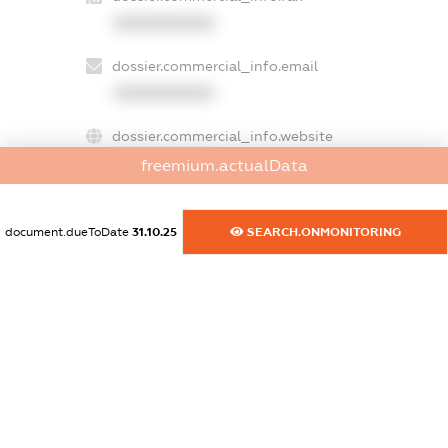
XXXXXXXXXX
dossier.commercial_info.email
XXXXXXXXXX
dossier.commercial_info.website
XXXXXXXXXX
freemium.actualData
dossier.commercial_info.activity
document.dueToDate
31.10.25
SEARCH.ONMONITORING
XXXXXXXXXX
freemium.exampleText_1
freemium.exampleText_2
freemium.anonymousPerSearch2
FREEMIUM.DETAILS
FREEMIUM.REGISTER