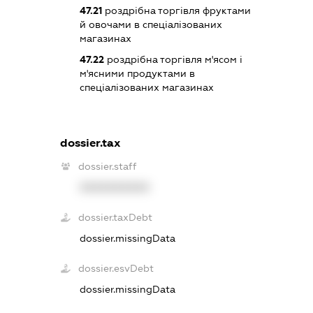
47.21
роздрібна торгівля фруктами
й овочами в спеціалізованих
магазинах
47.22
роздрібна торгівля м'ясом і
м'ясними продуктами в
спеціалізованих магазинах
dossier.tax
dossier.staff
XXXXXXXXXX
dossier.taxDebt
dossier.missingData
dossier.esvDebt
dossier.missingData