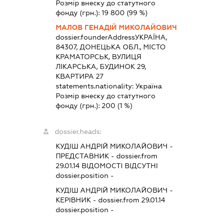
Розмір внеску до статутного
фонду (грн.):
19 800
(99 %)
МАЛОВ ГЕНАДІЙ МИКОЛАЙОВИЧ
dossier.founderAddress
УКРАЇНА,
84307, ДОНЕЦЬКА ОБЛ., МІСТО
КРАМАТОРСЬК, ВУЛИЦЯ
ЛІКАРСЬКА, БУДИНОК 29,
КВАРТИРА 27
statements.nationality:
Україна
Розмір внеску до статутного
фонду (грн.):
200
(1 %)
dossier.heads:
КУДІШ АНДРІЙ МИКОЛАЙОВИЧ
-
ПРЕДСТАВНИК
- dossier.from
29.01.14
ВІДОМОСТІ ВІДСУТНІ
dossier.position -
КУДІШ АНДРІЙ МИКОЛАЙОВИЧ
-
КЕРІВНИК
- dossier.from 29.01.14
dossier.position -