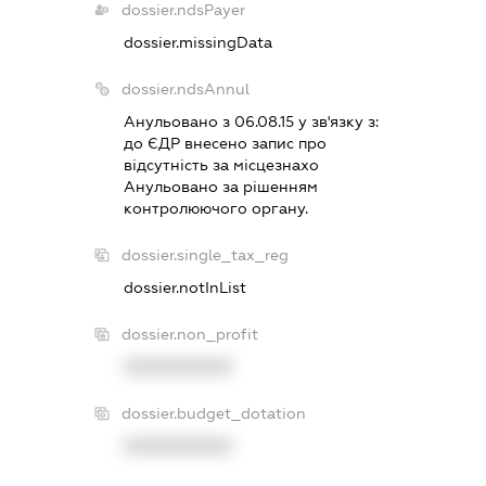
dossier.ndsPayer
dossier.missingData
dossier.ndsAnnul
Анульовано з 06.08.15 у зв'язку з:
до ЄДР внесено запис про
вiдсутнiсть за мiсцезнахо
Анульовано за рiшенням
контролюючого органу.
dossier.single_tax_reg
dossier.notInList
dossier.non_profit
XXXXXXXXXX
dossier.budget_dotation
XXXXXXXXXX