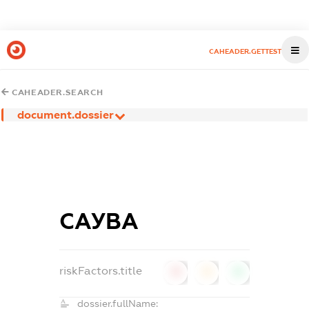
CAHEADER.GETTEST
CAHEADER.SEARCH
document.dossier
САУВА
riskFactors.title
0
0
0
dossier.fullName: