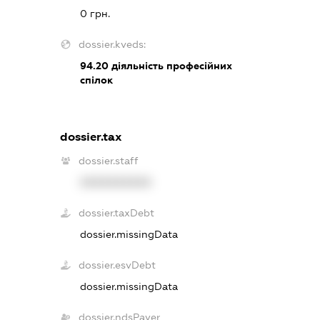
0 грн.
dossier.kveds:
94.20
діяльність професійних
спілок
dossier.tax
dossier.staff
XXXXXXXXXX
dossier.taxDebt
dossier.missingData
dossier.esvDebt
dossier.missingData
dossier.ndsPayer