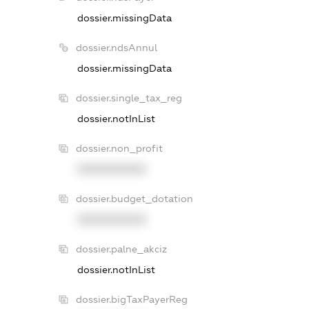
dossier.missingData
dossier.ndsAnnul
dossier.missingData
dossier.single_tax_reg
dossier.notInList
dossier.non_profit
XXXXXXXXXX
dossier.budget_dotation
XXXXXXXXXX
dossier.palne_akciz
dossier.notInList
dossier.bigTaxPayerReg