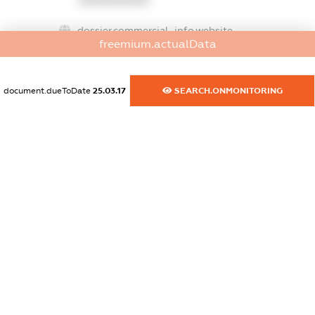
XXXXXXXXXX
dossier.commercial_info.website
freemium.actualData
XXXXXXXXXX
dossier.commercial_info.activity
document.dueToDate
25.03.17
SEARCH.ONMONITORING
XXXXXXXXXX
freemium.exampleText_1
freemium.exampleText_2
freemium.anonymousPerSearch2
FREEMIUM.DETAILS
FREEMIUM.REGISTER