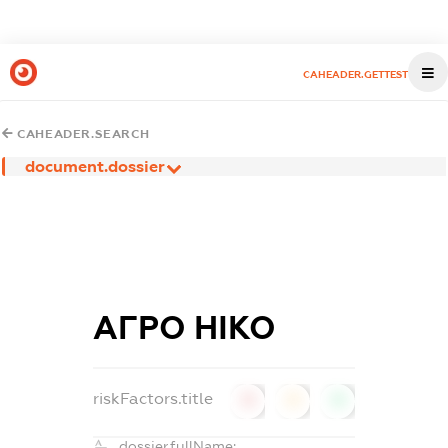
CAHEADER.GETTEST
CAHEADER.SEARCH
document.dossier
АГРО НІКО
riskFactors.title
0
0
0
dossier.fullName: