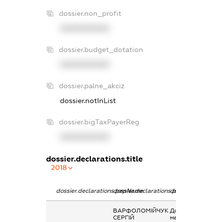
dossier.non_profit
XXXXXXXXXX
dossier.budget_dotation
XXXXXXXXXX
dossier.palne_akciz
dossier.notInList
dossier.bigTaxPayerReg
XXXXXXXXXX
dossier.declarations.title
2018
dossier.declarations.pepName
dossier.declarations.personName
dossier.declarati
ВАРФОЛОМІЙЧУК
Дохід від наданн
СЕРГІЙ
майна в оренду