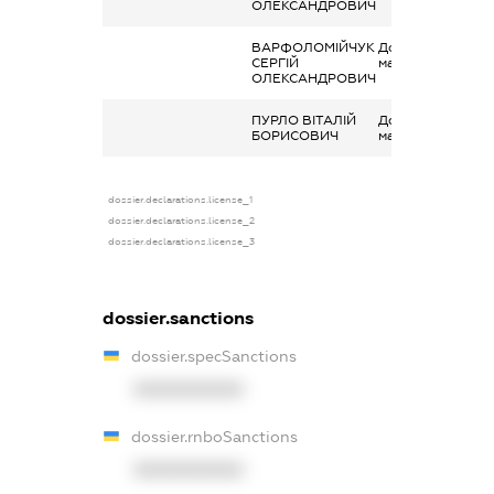
ОЛЕКСАНДРОВИЧ
ВАРФОЛОМІЙЧУК
Дохід від наданн
СЕРГІЙ
майна в оренду
ОЛЕКСАНДРОВИЧ
ПУРЛО ВІТАЛІЙ
Дохід від наданн
БОРИСОВИЧ
майна в оренду
dossier.declarations.license_1
dossier.declarations.license_2
dossier.declarations.license_3
dossier.sanctions
dossier.specSanctions
XXXXXXXXXX
dossier.rnboSanctions
XXXXXXXXXX