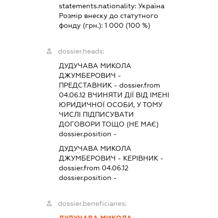
statements.nationality:
Україна
Розмір внеску до статутного
фонду (грн.):
1 000
(100 %)
dossier.heads:
ДУДУЧАВА МИКОЛА
ДЖУМБЕРОВИЧ
-
ПРЕДСТАВНИК
- dossier.from
04.06.12
ВЧИНЯТИ ДІЇ ВІД ІМЕНІ
ЮРИДИЧНОЇ ОСОБИ, У ТОМУ
ЧИСЛІ ПІДПИСУВАТИ
ДОГОВОРИ ТОЩО (НЕ МАЄ)
dossier.position -
ДУДУЧАВА МИКОЛА
ДЖУМБЕРОВИЧ
-
КЕРІВНИК
-
dossier.from 04.06.12
dossier.position -
dossier.beneficiaries: