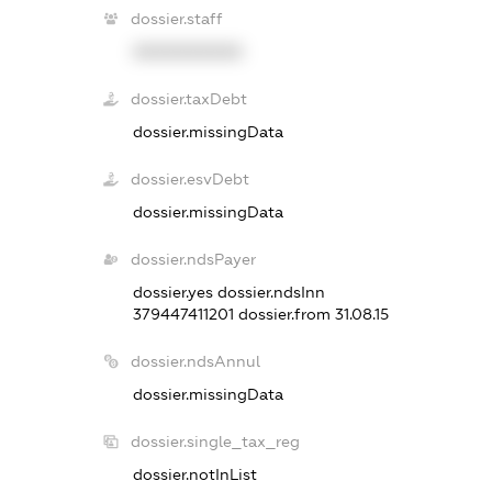
dossier.staff
XXXXXXXXXX
dossier.taxDebt
dossier.missingData
dossier.esvDebt
dossier.missingData
dossier.ndsPayer
dossier.yes
dossier.ndsInn
379447411201
dossier.from 31.08.15
dossier.ndsAnnul
dossier.missingData
dossier.single_tax_reg
dossier.notInList