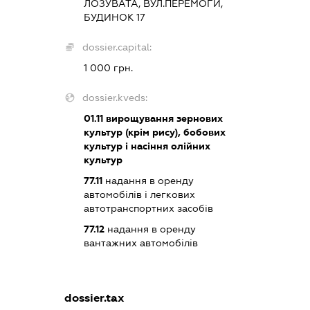
ЛОЗУВАТА, ВУЛ.ПЕРЕМОГИ,
БУДИНОК 17
dossier.capital:
1 000 грн.
dossier.kveds:
01.11
вирощування зернових
культур (крім рису), бобових
культур і насіння олійних
культур
77.11
надання в оренду
автомобілів і легкових
автотранспортних засобів
77.12
надання в оренду
вантажних автомобілів
dossier.tax