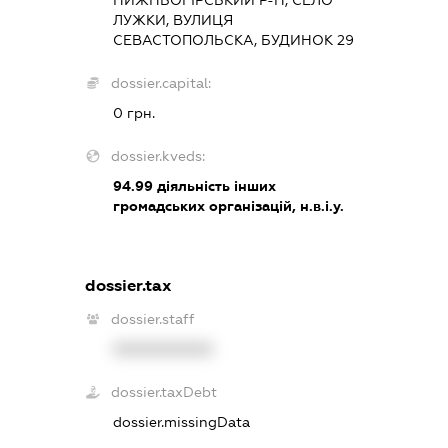
ЛУЖКИ, ВУЛИЦЯ
СЕВАСТОПОЛЬСКА, БУДИНОК 29
dossier.capital:
0 грн.
dossier.kveds:
94.99
діяльність інших
громадських організацій, н.в.і.у.
dossier.tax
dossier.staff
XXXXXXXXXX
dossier.taxDebt
dossier.missingData