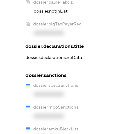
dossier.palne_akciz
dossier.notInList
dossier.bigTaxPayerReg
XXXXXXXXXX
dossier.declarations.title
dossier.declarations.noData
dossier.sanctions
dossier.specSanctions
XXXXXXXXXX
dossier.rnboSanctions
XXXXXXXXXX
dossier.amkuBlackList