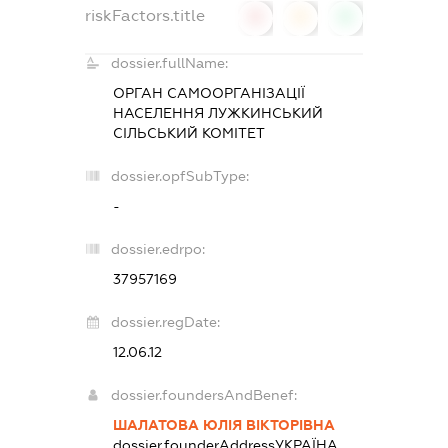
riskFactors.title
0
0
0
dossier.fullName:
ОРГАН САМООРГАНІЗАЦІЇ
НАСЕЛЕННЯ ЛУЖКИНСЬКИЙ
СІЛЬСЬКИЙ КОМІТЕТ
dossier.opfSubType:
-
dossier.edrpo:
37957169
dossier.regDate:
12.06.12
dossier.foundersAndBenef:
ШАЛАТОВА ЮЛІЯ ВІКТОРІВНА
dossier.founderAddress
УКРАЇНА,