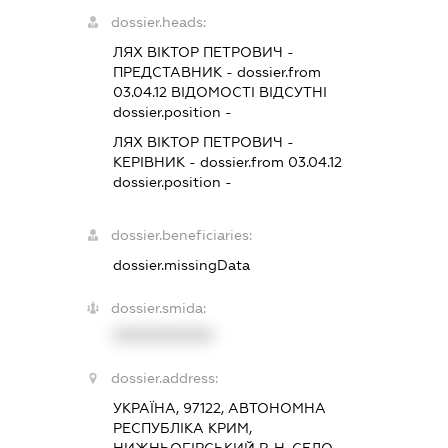
dossier.heads:
ЛЯХ ВІКТОР ПЕТРОВИЧ
-
ПРЕДСТАВНИК
- dossier.from
03.04.12
ВІДОМОСТІ ВІДСУТНІ
dossier.position -
ЛЯХ ВІКТОР ПЕТРОВИЧ
-
КЕРІВНИК
- dossier.from 03.04.12
dossier.position -
dossier.beneficiaries:
dossier.missingData
dossier.smida:
XXXXXXXXXX
dossier.address:
УКРАЇНА, 97122, АВТОНОМНА
РЕСПУБЛІКА КРИМ,
НИЖНЬОГІРСЬКИЙ Р-Н, СЕЛО