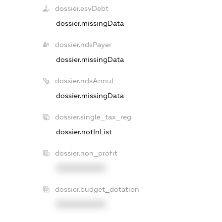
dossier.esvDebt
dossier.missingData
dossier.ndsPayer
dossier.missingData
dossier.ndsAnnul
dossier.missingData
dossier.single_tax_reg
dossier.notInList
dossier.non_profit
XXXXXXXXXX
dossier.budget_dotation
XXXXXXXXXX