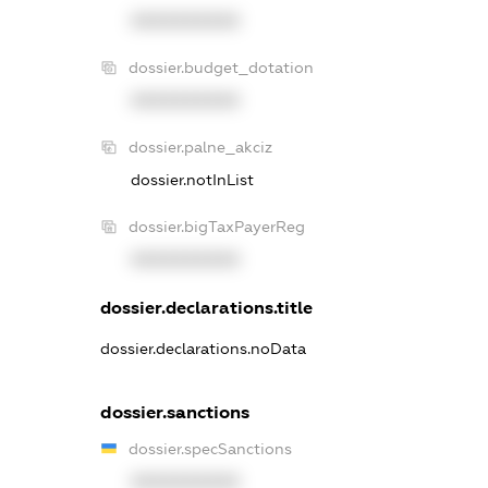
XXXXXXXXXX
dossier.budget_dotation
XXXXXXXXXX
dossier.palne_akciz
dossier.notInList
dossier.bigTaxPayerReg
XXXXXXXXXX
dossier.declarations.title
dossier.declarations.noData
dossier.sanctions
dossier.specSanctions
XXXXXXXXXX