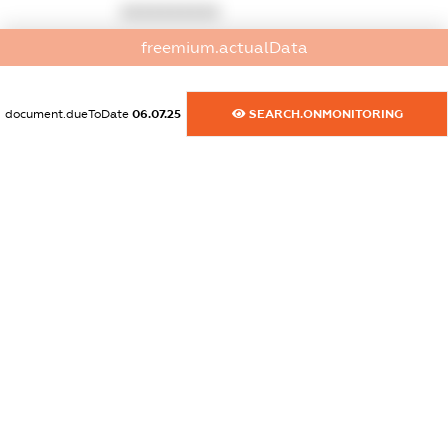
XXXXXXXXXX
freemium.actualData
dossier.commercial_info.phone
XXXXXXXXXX
document.dueToDate
06.07.25
SEARCH.ONMONITORING
dossier.commercial_info.fax
XXXXXXXXXX
dossier.commercial_info.email
XXXXXXXXXX
dossier.commercial_info.website
XXXXXXXXXX
dossier.commercial_info.activity
XXXXXXXXXX