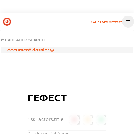
CAHEADER.GETTEST
CAHEADER.SEARCH
document.dossier
ГЕФЕСТ
riskFactors.title
0
0
0
dossier.fullName: