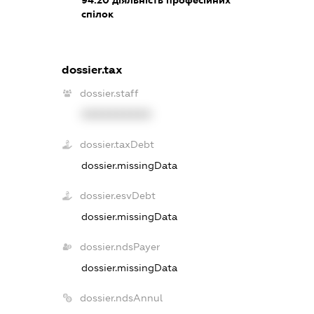
94.20
діяльність професійних
спілок
dossier.tax
dossier.staff
XXXXXXXXXX
dossier.taxDebt
dossier.missingData
dossier.esvDebt
dossier.missingData
dossier.ndsPayer
dossier.missingData
dossier.ndsAnnul