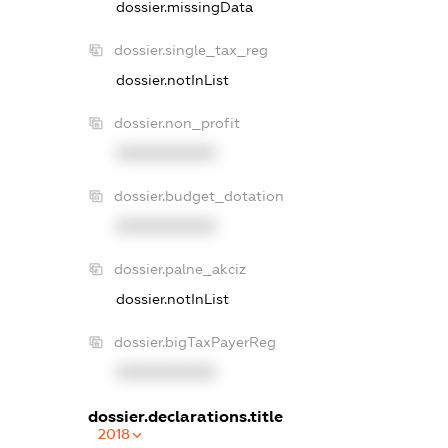
dossier.missingData
dossier.single_tax_reg
dossier.notInList
dossier.non_profit
XXXXXXXXXX
dossier.budget_dotation
XXXXXXXXXX
dossier.palne_akciz
dossier.notInList
dossier.bigTaxPayerReg
XXXXXXXXXX
dossier.declarations.title
2018