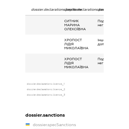
dossier.declarations.pepName
dossier.declarations.personName
dossier.declaratio
СИТНИК
Подарунок у
МАРИНА
негрошовій формі
ОЛЕКСІЇВНА
ХРОПОСТ
Інше, матеріальна
ЛІДІЯ
допомога
МИКОЛАЇВНА
ХРОПОСТ
Подарунок у
ЛІДІЯ
негрошовій формі
МИКОЛАЇВНА
dossier.declarations.license_1
dossier.declarations.license_2
dossier.declarations.license_3
dossier.sanctions
dossier.specSanctions