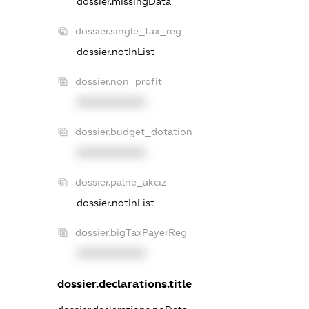
dossier.missingData
dossier.single_tax_reg
dossier.notInList
dossier.non_profit
XXXXXXXXXX
dossier.budget_dotation
XXXXXXXXXX
dossier.palne_akciz
dossier.notInList
dossier.bigTaxPayerReg
XXXXXXXXXX
dossier.declarations.title