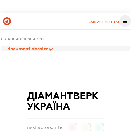
CAHEADER.GETTEST
CAHEADER.SEARCH
document.dossier
ДІАМАНТВЕРК
УКРАЇНА
riskFactors.title
0
0
0