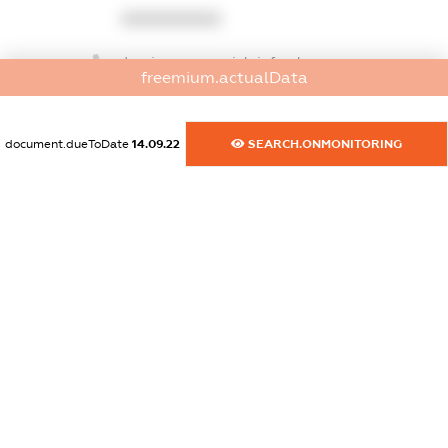
XXXXXXXXXX
dossier.commercial_info.phone
freemium.actualData
XXXXXXXXXX
dossier.commercial_info.fax
document.dueToDate
14.09.22
SEARCH.ONMONITORING
XXXXXXXXXX
dossier.commercial_info.email
XXXXXXXXXX
dossier.commercial_info.website
XXXXXXXXXX
dossier.commercial_info.activity
XXXXXXXXXX