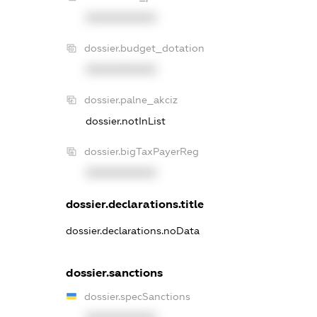
XXXXXXXXXX
dossier.budget_dotation
XXXXXXXXXX
dossier.palne_akciz
dossier.notInList
dossier.bigTaxPayerReg
XXXXXXXXXX
dossier.declarations.title
dossier.declarations.noData
dossier.sanctions
dossier.specSanctions