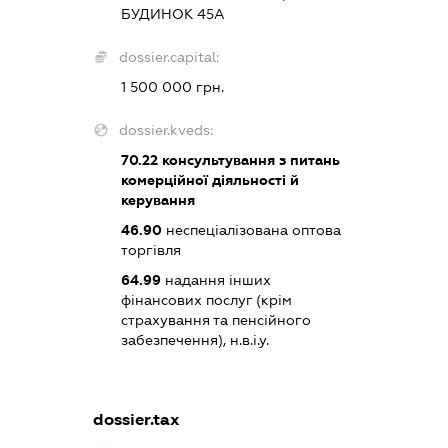
БУДИНОК 45А
dossier.capital:
1 500 000 грн.
dossier.kveds:
70.22
консультування з питань
комерційної діяльності й
керування
46.90
неспеціалізована оптова
торгівля
64.99
надання інших
фінансових послуг (крім
страхування та пенсійного
забезпечення), н.в.і.у.
dossier.tax