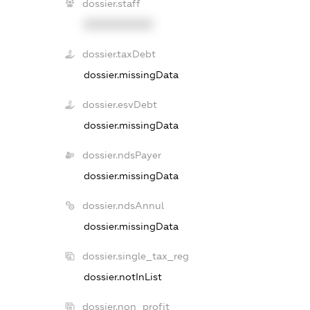
dossier.staff
XXXXXXXXXX
dossier.taxDebt
dossier.missingData
dossier.esvDebt
dossier.missingData
dossier.ndsPayer
dossier.missingData
dossier.ndsAnnul
dossier.missingData
dossier.single_tax_reg
dossier.notInList
dossier.non_profit