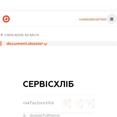
CAHEADER.GETTEST
CAHEADER.SEARCH
document.dossier
СЕРВІСХЛІБ
riskFactors.title
0
0
0
dossier.fullName: