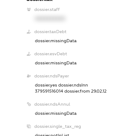
dossier.staff
XXXXXXXXXX
dossier.taxDebt
dossier.missingData
dossier.esvDebt
dossier.missingData
dossier.ndsPayer
dossier.yes
dossier.ndsInn
379591516014
dossier.from 29.02.12
dossier.ndsAnnul
dossier.missingData
dossier.single_tax_reg
dossier.notInList