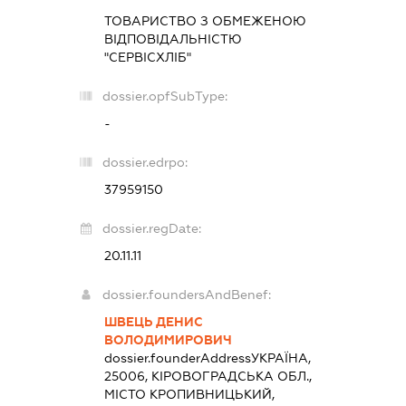
ТОВАРИСТВО З ОБМЕЖЕНОЮ
ВІДПОВІДАЛЬНІСТЮ
"СЕРВІСХЛІБ"
dossier.opfSubType:
-
dossier.edrpo:
37959150
dossier.regDate:
20.11.11
dossier.foundersAndBenef:
ШВЕЦЬ ДЕНИС
ВОЛОДИМИРОВИЧ
dossier.founderAddress
УКРАЇНА,
25006, КІРОВОГРАДСЬКА ОБЛ.,
МІСТО КРОПИВНИЦЬКИЙ,