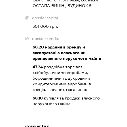
ОСТАПА ВИШНІ, БУДИНОК 5
dossier.capital:
301 000 грн.
dossier.kveds:
68.20
надання в оренду й
експлуатацію власного чи
орендованого нерухомого майна
47.24
роздрібна торгівля
хлібобулочними виробами,
борошняними та цукровими
кондитерськими виробами в
спеціалізованих магазинах
68.10
купівля та продаж власного
нерухомого майна
dossier.tax