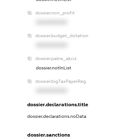
dossier.non_profit
XXXXXXXXXX
dossier.budget_dotation
XXXXXXXXXX
dossier.palne_akciz
dossier.notInList
dossier.bigTaxPayerReg
XXXXXXXXXX
dossier.declarations.title
dossier.declarations.noData
dossier.sanctions