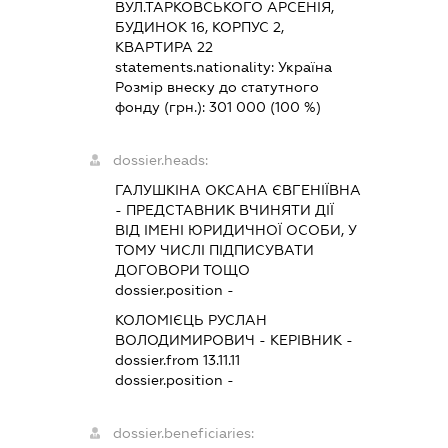
ВУЛ.ТАРКОВСЬКОГО АРСЕНІЯ,
БУДИНОК 16, КОРПУС 2,
КВАРТИРА 22
statements.nationality:
Україна
Розмір внеску до статутного
фонду (грн.):
301 000
(100 %)
dossier.heads:
ГАЛУШКІНА ОКСАНА ЄВГЕНІЇВНА
-
ПРЕДСТАВНИК
ВЧИНЯТИ ДІЇ
ВІД ІМЕНІ ЮРИДИЧНОЇ ОСОБИ, У
ТОМУ ЧИСЛІ ПІДПИСУВАТИ
ДОГОВОРИ ТОЩО
dossier.position -
КОЛОМІЄЦЬ РУСЛАН
ВОЛОДИМИРОВИЧ
-
КЕРІВНИК
-
dossier.from 13.11.11
dossier.position -
dossier.beneficiaries: