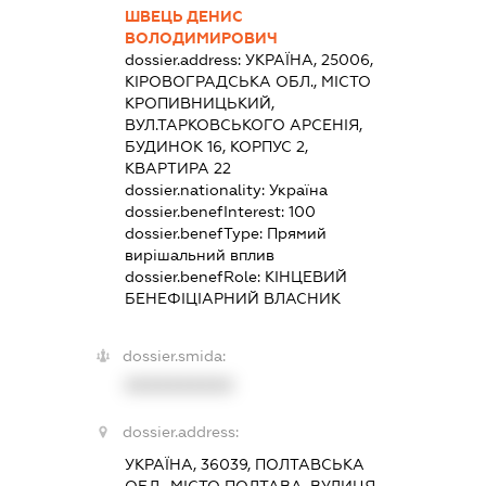
ШВЕЦЬ ДЕНИС
ВОЛОДИМИРОВИЧ
dossier.address:
УКРАЇНА, 25006,
КІРОВОГРАДСЬКА ОБЛ., МІСТО
КРОПИВНИЦЬКИЙ,
ВУЛ.ТАРКОВСЬКОГО АРСЕНІЯ,
БУДИНОК 16, КОРПУС 2,
КВАРТИРА 22
dossier.nationality:
Україна
dossier.benefInterest:
100
dossier.benefType:
Прямий
вирішальний вплив
dossier.benefRole:
КІНЦЕВИЙ
БЕНЕФІЦІАРНИЙ ВЛАСНИК
dossier.smida:
XXXXXXXXXX
dossier.address:
УКРАЇНА, 36039, ПОЛТАВСЬКА
ОБЛ., МІСТО ПОЛТАВА, ВУЛИЦЯ