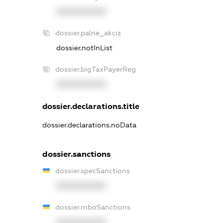
XXXXXXXXXX
dossier.palne_akciz
dossier.notInList
dossier.bigTaxPayerReg
XXXXXXXXXX
dossier.declarations.title
dossier.declarations.noData
dossier.sanctions
dossier.specSanctions
XXXXXXXXXX
dossier.rnboSanctions
XXXXXXXXXX