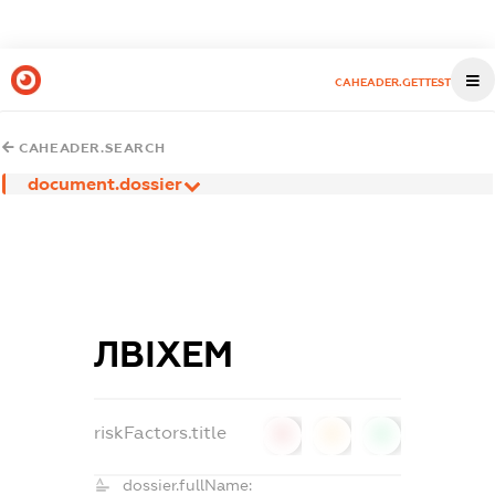
CAHEADER.GETTEST
CAHEADER.SEARCH
document.dossier
ЛВІХЕМ
riskFactors.title
0
0
0
dossier.fullName: