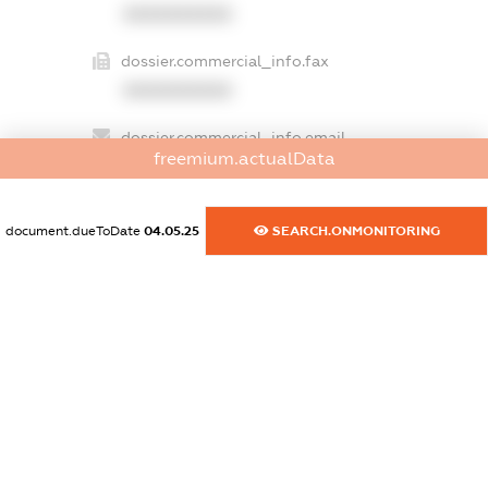
XXXXXXXXXX
dossier.commercial_info.fax
XXXXXXXXXX
dossier.commercial_info.email
freemium.actualData
XXXXXXXXXX
dossier.commercial_info.website
document.dueToDate
04.05.25
SEARCH.ONMONITORING
XXXXXXXXXX
dossier.commercial_info.activity
XXXXXXXXXX
freemium.exampleText_1
freemium.exampleText_2
freemium.anonymousPerSearch2