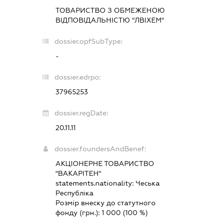
ТОВАРИСТВО З ОБМЕЖЕНОЮ
ВІДПОВІДАЛЬНІСТЮ "ЛВІХЕМ"
dossier.opfSubType:
-
dossier.edrpo:
37965253
dossier.regDate:
20.11.11
dossier.foundersAndBenef:
АКЦІОНЕРНЕ ТОВАРИСТВО
"ВАКАРІТЕН"
statements.nationality:
Чеська
Республіка
Розмір внеску до статутного
фонду (грн.):
1 000
(100 %)