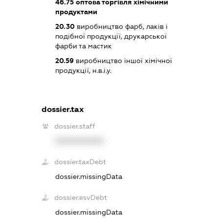
46.75
оптова торгівля хімічними
продуктами
20.30
виробництво фарб, лаків і
подібної продукції, друкарської
фарби та мастик
20.59
виробництво іншої хімічної
продукції, н.в.і.у.
dossier.tax
dossier.staff
XXXXXXXXXX
dossier.taxDebt
dossier.missingData
dossier.esvDebt
dossier.missingData