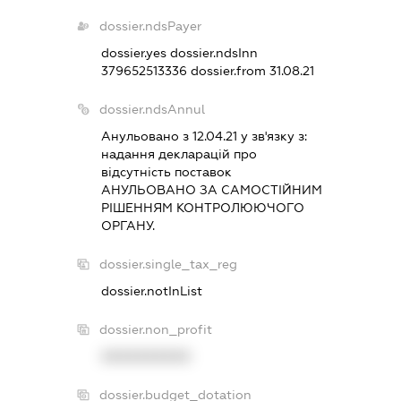
dossier.ndsPayer
dossier.yes
dossier.ndsInn
379652513336
dossier.from 31.08.21
dossier.ndsAnnul
Анульовано з 12.04.21 у зв'язку з:
надання декларацiй про
вiдсутнiсть поставок
АНУЛЬОВАНО ЗА САМОСТIЙНИМ
РIШЕННЯМ КОНТРОЛЮЮЧОГО
ОРГАНУ.
dossier.single_tax_reg
dossier.notInList
dossier.non_profit
XXXXXXXXXX
dossier.budget_dotation