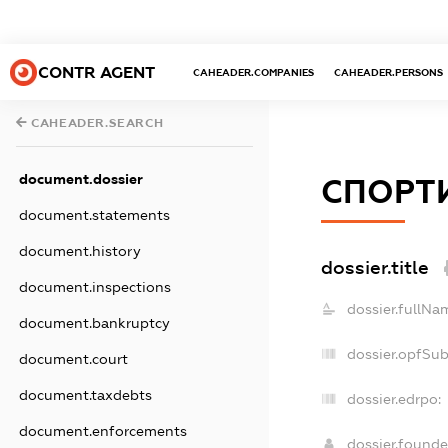
CONTR AGENT
CAHEADER.COMPANIES
CAHEADER.PERSONS
CAHEADER.SEARCH
document.dossier
СПОРТ
document.statements
document.history
dossier.title
document.inspections
dossier.fullNa
document.bankruptcy
dossier.opfSu
document.court
document.taxdebts
dossier.edrpo:
document.enforcements
dossier.found