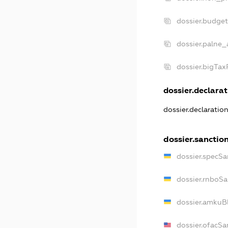
dossier.budge
dossier.palne_
dossier.bigTa
dossier.declarat
dossier.declaratio
dossier.sanctio
dossier.specSa
dossier.rnboSa
dossier.amkuBl
dossier.ofacSa