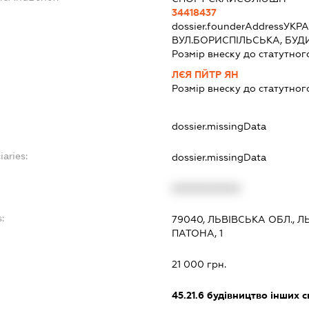
34418437
dossier.founderAddress
УКРА
ВУЛ.БОРИСПІЛЬСЬКА, БУД
Розмір внеску до статутног
ЛЄЯ ПЙТР ЯН
Розмір внеску до статутног
dossier.missingData
iaries:
dossier.missingData
XXXXXXXXXX
:
79040, ЛЬВІВСЬКА ОБЛ., 
ПАТОНА, 1
21 000 грн.
45.21.6
будівництво інших 