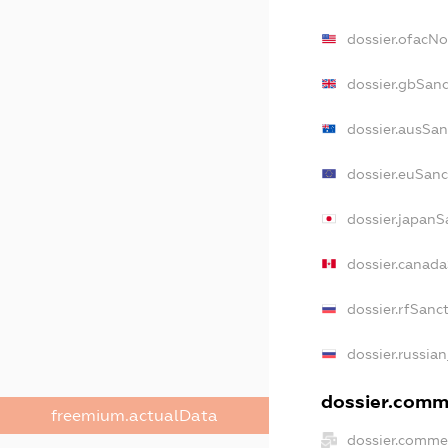
dossier.ofacN
dossier.gbSan
dossier.ausSan
dossier.euSanc
dossier.japanS
dossier.canad
dossier.rfSanc
dossier.russian
dossier.comme
freemium.actualData
dossier.comme