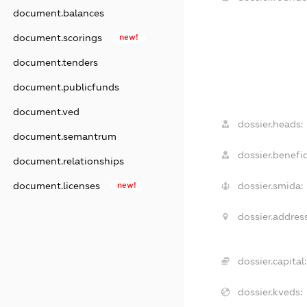
document.balances
document.scorings
new!
document.tenders
document.publicfunds
document.ved
dossier.heads:
document.semantrum
dossier.benefic
document.relationships
document.licenses
new!
dossier.smida:
dossier.address
dossier.capital:
dossier.kveds: