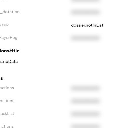
t_dotation
XXXXXXXXXX
akciz
dossier.notInList
xPayerReg
XXXXXXXXXX
ions.title
ns.noData
ns
nctions
XXXXXXXXXX
nctions
XXXXXXXXXX
ackList
XXXXXXXXXX
nctions
XXXXXXXXXX