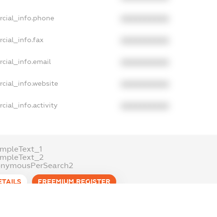
rcial_info.phone
XXXXXXXXXX
cial_info.fax
XXXXXXXXXX
cial_info.email
XXXXXXXXXX
cial_info.website
XXXXXXXXXX
cial_info.activity
XXXXXXXXXX
mpleText_1
ampleText_2
onymousPerSearch2
ETAILS
FREEMIUM.REGISTER