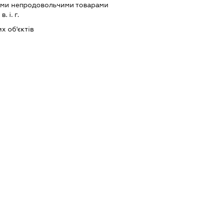
ими непродовольчими товарами
 і. г.
х об'єктів