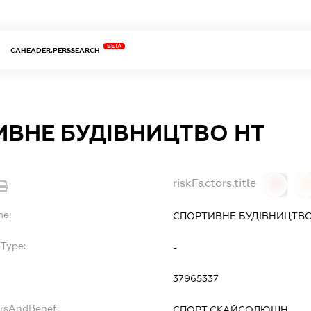
BETA
CAHEADER.PERSSEARCH
ИВНЕ БУДІВНИЦТВО НТ
riskFactors.title
0
0
me:
СПОРТИВНЕ БУДІВНИЦТВО
bType:
-
37965337
ersAndBenef:
СПОРТ СКАЙСОЛЮШН