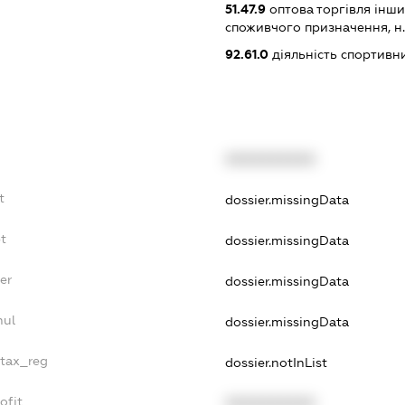
51.47.9
оптова торгівля інш
споживчого призначення, н. в.
92.61.0
діяльність спортивни
XXXXXXXXXX
t
dossier.missingData
t
dossier.missingData
er
dossier.missingData
nul
dossier.missingData
_tax_reg
dossier.notInList
ofit
XXXXXXXXXX