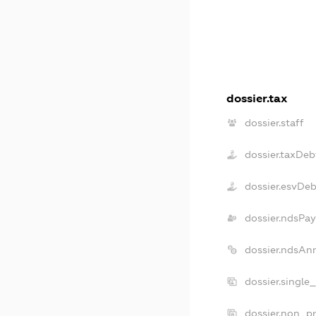
dossier.tax
dossier.staff
dossier.taxDeb
dossier.esvDeb
dossier.ndsPay
dossier.ndsAn
dossier.single
dossier.non_pr