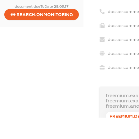
document.dueToDate
25.03.17
dossier.comme
SEARCH.ONMONITORING
dossier.commer
dossier.commer
dossier.commer
dossier.commer
freemium.exa
freemium.ex
freemium.an
FREEMIUM.D