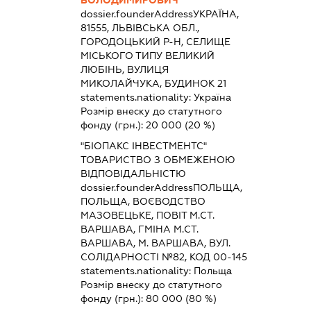
ВОЛОДИМИРОВИЧ
dossier.founderAddress
УКРАЇНА,
81555, ЛЬВІВСЬКА ОБЛ.,
ГОРОДОЦЬКИЙ Р-Н, СЕЛИЩЕ
МІСЬКОГО ТИПУ ВЕЛИКИЙ
ЛЮБІНЬ, ВУЛИЦЯ
МИКОЛАЙЧУКА, БУДИНОК 21
statements.nationality:
Україна
Розмір внеску до статутного
фонду (грн.):
20 000
(20 %)
"БІОПАКС ІНВЕСТМЕНТС"
ТОВАРИСТВО З ОБМЕЖЕНОЮ
ВІДПОВІДАЛЬНІСТЮ
dossier.founderAddress
ПОЛЬЩА,
ПОЛЬЩА, ВОЄВОДСТВО
МАЗОВЕЦЬКЕ, ПОВІТ М.СТ.
ВАРШАВА, ГМІНА М.СТ.
ВАРШАВА, М. ВАРШАВА, ВУЛ.
СОЛІДАРНОСТІ №82, КОД 00-145
statements.nationality:
Польща
Розмір внеску до статутного
фонду (грн.):
80 000
(80 %)