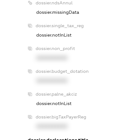
dossier.ndsAnnul
dossier.missingData
dossier.single_tax_reg
dossier.notInList
dossier.non_profit
XXXXXXXXXX
dossier.budget_dotation
XXXXXXXXXX
dossier.palne_akciz
dossier.notInList
dossier.bigTaxPayerReg
XXXXXXXXXX