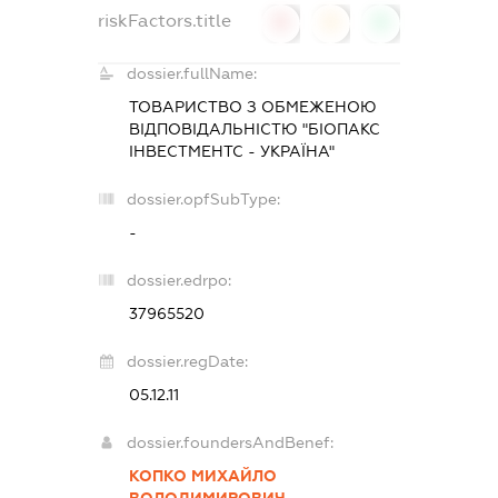
riskFactors.title
0
0
0
dossier.fullName:
ТОВАРИСТВО З ОБМЕЖЕНОЮ
ВІДПОВІДАЛЬНІСТЮ "БІОПАКС
ІНВЕСТМЕНТС - УКРАЇНА"
dossier.opfSubType:
-
dossier.edrpo:
37965520
dossier.regDate:
05.12.11
dossier.foundersAndBenef:
КОПКО МИХАЙЛО