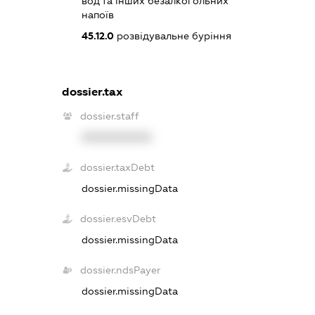
вод та інших безалкогольних
напоїв
45.12.0
розвідувальне буріння
dossier.tax
dossier.staff
XXXXXXXXXX
dossier.taxDebt
dossier.missingData
dossier.esvDebt
dossier.missingData
dossier.ndsPayer
dossier.missingData