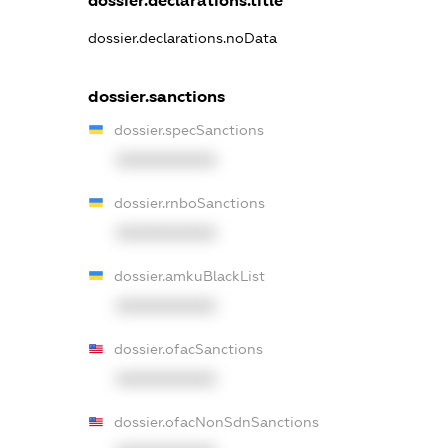
dossier.declarations.title
dossier.declarations.noData
dossier.sanctions
dossier.specSanctions
XXXXXXXXXX
dossier.rnboSanctions
XXXXXXXXXX
dossier.amkuBlackList
XXXXXXXXXX
dossier.ofacSanctions
XXXXXXXXXX
dossier.ofacNonSdnSanctions