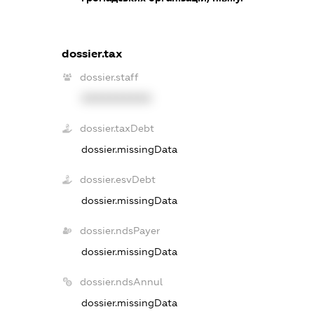
dossier.tax
dossier.staff
XXXXXXXXXX
dossier.taxDebt
dossier.missingData
dossier.esvDebt
dossier.missingData
dossier.ndsPayer
dossier.missingData
dossier.ndsAnnul
dossier.missingData