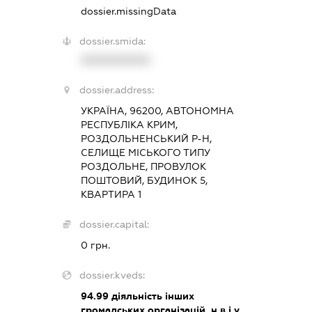
dossier.missingData
dossier.smida:
XXXXXXXXXX
dossier.address:
УКРАЇНА, 96200, АВТОНОМНА
РЕСПУБЛІКА КРИМ,
РОЗДОЛЬНЕНСЬКИЙ Р-Н,
СЕЛИЩЕ МІСЬКОГО ТИПУ
РОЗДОЛЬНЕ, ПРОВУЛОК
ПОШТОВИЙ, БУДИНОК 5,
КВАРТИРА 1
dossier.capital:
0 грн.
dossier.kveds:
94.99
діяльність інших
громадських організацій, н.в.і.у.