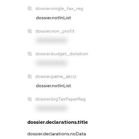
dossier.single_tax_reg
dossier.notInList
dossier.non_profit
XXXXXXXXXX
dossier.budget_dotation
XXXXXXXXXX
dossier.palne_akciz
dossier.notInList
dossier.bigTaxPayerReg
XXXXXXXXXX
dossier.declarations.title
dossier.declarations.noData