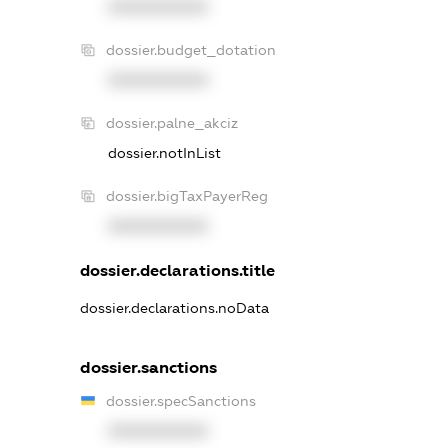
XXXXXXXXXX
dossier.budget_dotation
XXXXXXXXXX
dossier.palne_akciz
dossier.notInList
dossier.bigTaxPayerReg
XXXXXXXXXX
dossier.declarations.title
dossier.declarations.noData
dossier.sanctions
dossier.specSanctions
XXXXXXXXXX