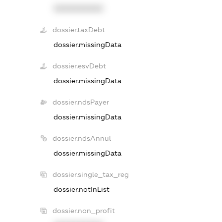
XXXXXXXXXX
dossier.taxDebt
dossier.missingData
dossier.esvDebt
dossier.missingData
dossier.ndsPayer
dossier.missingData
dossier.ndsAnnul
dossier.missingData
dossier.single_tax_reg
dossier.notInList
dossier.non_profit