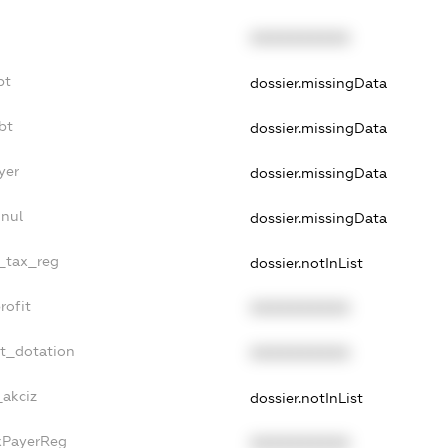
XXXXXXXXXX
bt
dossier.missingData
bt
dossier.missingData
yer
dossier.missingData
nnul
dossier.missingData
e_tax_reg
dossier.notInList
rofit
XXXXXXXXXX
et_dotation
XXXXXXXXXX
_akciz
dossier.notInList
axPayerReg
XXXXXXXXXX