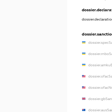
dossier.declarat
dossier.declarati
dossier.sanctio
dossier.specS
dossier.rnboS
dossier.amkuB
dossier.ofacS
dossier.ofac
dossier.gbSan
dossier.ausSa