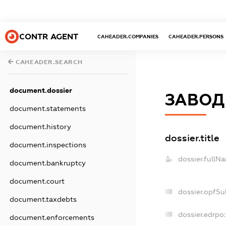
CONTR AGENT
CAHEADER.COMPANIES
CAHEADER.PERSONS
CAHEADER.SEARCH
document.dossier
ЗАВОД
document.statements
document.history
dossier.title
document.inspections
dossier.fullN
document.bankruptcy
document.court
dossier.opfSu
document.taxdebts
dossier.edrpo:
document.enforcements