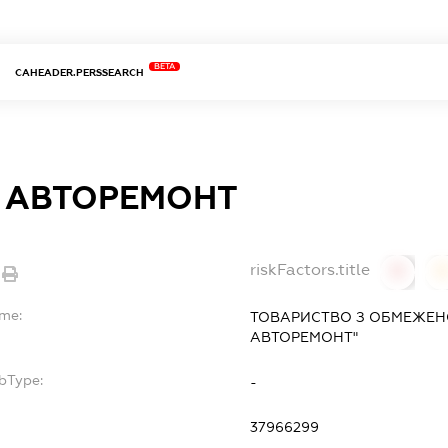
BETA
CAHEADER.PERSSEARCH
 АВТОРЕМОНТ
riskFactors.title
0
ame:
ТОВАРИСТВО З ОБМЕЖЕН
АВТОРЕМОНТ"
bType:
-
37966299