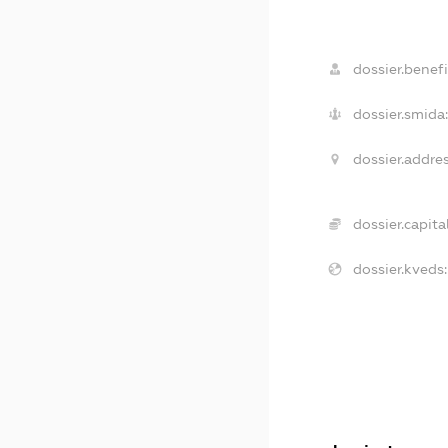
dossier.benefi
dossier.smida:
dossier.addres
dossier.capital
dossier.kveds: