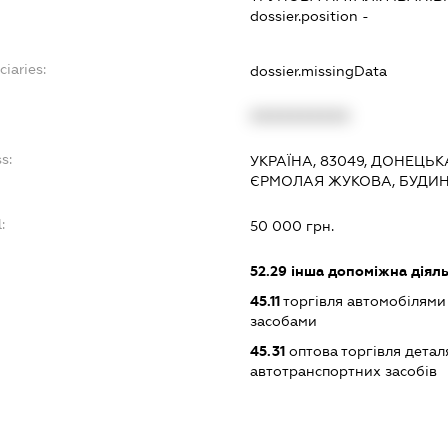
dossier.position -
ciaries:
dossier.missingData
XXXXXXXXXX
s:
УКРАЇНА, 83049, ДОНЕЦЬК
ЄРМОЛАЯ ЖУКОВА, БУДИН
:
50 000 грн.
52.29
інша допоміжна діяльн
45.11
торгівля автомобілями
засобами
45.31
оптова торгівля детал
автотранспортних засобів