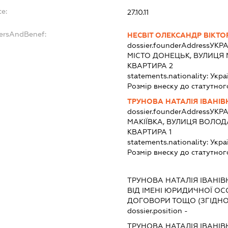
te:
27.10.11
dersAndBenef:
НЕСВІТ ОЛЕКСАНДР ВІКТ
dossier.founderAddress
УКРА
МІСТО ДОНЕЦЬК, ВУЛИЦЯ 
КВАРТИРА 2
statements.nationality:
Укра
Розмір внеску до статутног
ТРУНОВА НАТАЛІЯ ІВАНІВ
dossier.founderAddress
УКРА
МАКІЇВКА, ВУЛИЦЯ ВОЛОД
КВАРТИРА 1
statements.nationality:
Укра
Розмір внеску до статутног
ТРУНОВА НАТАЛІЯ ІВАНІВ
ВІД ІМЕНІ ЮРИДИЧНОЇ ОС
ДОГОВОРИ ТОЩО (ЗГІДНО
dossier.position -
ТРУНОВА НАТАЛІЯ ІВАНІВ