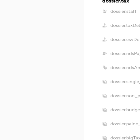
dossier.tax
dossier.staff
dossier.taxDe
dossier.esvDe
dossier.ndsPa
dossier.ndsA
dossier.singl
dossier.non_p
dossier.budg
dossier.palne
dossier.bigT