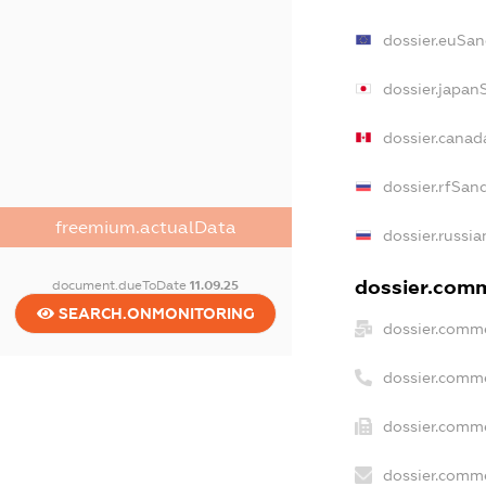
dossier.euSan
dossier.japan
dossier.canad
dossier.rfSan
freemium.actualData
dossier.russia
dossier.comme
document.dueToDate
11.09.25
SEARCH.ONMONITORING
dossier.comme
dossier.comm
dossier.comme
dossier.comme