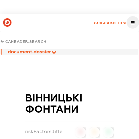
CAHEADER.GETTEST
CAHEADER.SEARCH
document.dossier
ВІННИЦЬКІ
ФОНТАНИ
riskFactors.title
0
0
0