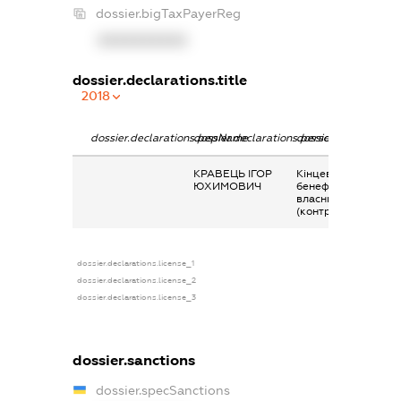
dossier.bigTaxPayerReg
XXXXXXXXXX
dossier.declarations.title
2018
dossier.declarations.pepName
dossier.declarations.personName
dossier.declaration
КРАВЕЦЬ ІГОР
Кінцевий
ЮХИМОВИЧ
бенефіціарний
власник
(контролер)
dossier.declarations.license_1
dossier.declarations.license_2
dossier.declarations.license_3
dossier.sanctions
dossier.specSanctions