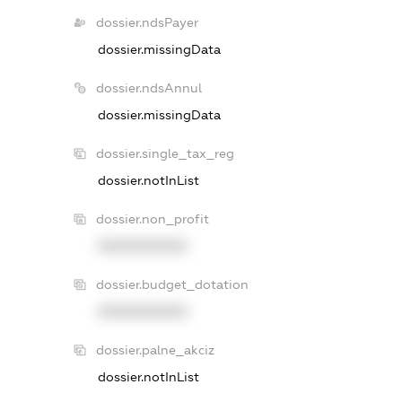
dossier.ndsPayer
dossier.missingData
dossier.ndsAnnul
dossier.missingData
dossier.single_tax_reg
dossier.notInList
dossier.non_profit
XXXXXXXXXX
dossier.budget_dotation
XXXXXXXXXX
dossier.palne_akciz
dossier.notInList