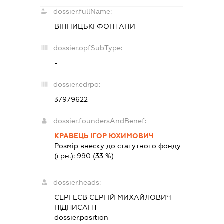
dossier.fullName:
ВІННИЦЬКІ ФОНТАНИ
dossier.opfSubType:
-
dossier.edrpo:
37979622
dossier.foundersAndBenef:
КРАВЕЦЬ ІГОР ЮХИМОВИЧ
Розмір внеску до статутного фонду
(грн.):
990
(33 %)
dossier.heads:
СЕРГЕЄВ СЕРГІЙ МИХАЙЛОВИЧ
-
ПІДПИСАНТ
dossier.position -