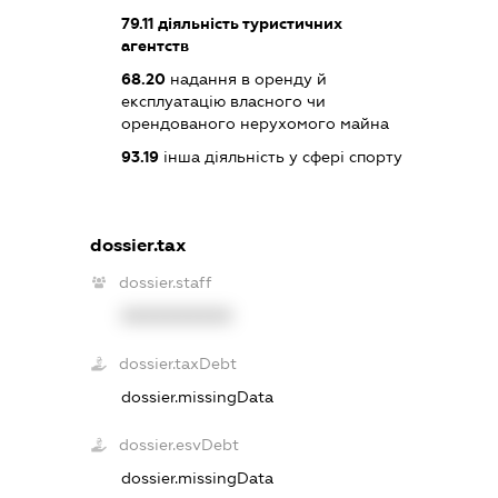
79.11
діяльність туристичних
агентств
68.20
надання в оренду й
експлуатацію власного чи
орендованого нерухомого майна
93.19
інша діяльність у сфері спорту
dossier.tax
dossier.staff
XXXXXXXXXX
dossier.taxDebt
dossier.missingData
dossier.esvDebt
dossier.missingData