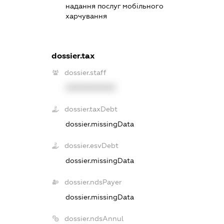
надання послуг мобільного
харчування
dossier.tax
dossier.staff
XXXXXXXXXX
dossier.taxDebt
dossier.missingData
dossier.esvDebt
dossier.missingData
dossier.ndsPayer
dossier.missingData
dossier.ndsAnnul