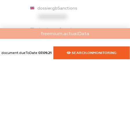
dossier.gbSanctions
XXXXXXXXXX
dossier.ausSanctions
freemium.actualData
XXXXXXXXXX
dossier.euSanctions
document.dueToDate
07.09.21
SEARCH.ONMONITORING
XXXXXXXXXX
dossier.japanSanctions
XXXXXXXXXX
dossier.canadaSanctions
XXXXXXXXXX
dossier.rfSanctions
XXXXXXXXXX