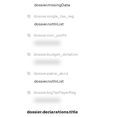
dossier.missingData
dossier.single_tax_reg
dossier.notInList
dossier.non_profit
XXXXXXXXXX
dossier.budget_dotation
XXXXXXXXXX
dossier.palne_akciz
dossier.notInList
dossier.bigTaxPayerReg
XXXXXXXXXX
dossier.declarations.title