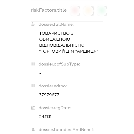
riskFactors.title
0
0
0
dossier.fullName:
ТОВАРИСТВО З
ОБМЕЖЕНОЮ
ВІДПОВІДАЛЬНІСТЮ
"ТОРГОВИЙ ДІМ "АРШИЦЯ"
dossier.opfSubType:
-
dossier.edrpo:
37979677
dossier.regDate:
24.11.11
dossier.foundersAndBenef: