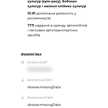
культур (крім рису), бобових
культур і насіння олійних культур
01.61
допоміжна діяльність у
рослинництві
77.11
надання в оренду автомобілів
і легкових автотранспортних
засобів
dossier.tax
dossier.staff
XXXXXXXXXX
dossier.taxDebt
dossier.missingData
dossier.esvDebt
dossier.missingData