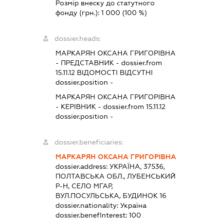
Розмір внеску до статутного
фонду (грн.):
1 000
(100 %)
dossier.heads:
МАРКАРЯН ОКСАНА ГРИГОРІВНА
-
ПРЕДСТАВНИК
- dossier.from
15.11.12
ВІДОМОСТІ ВІДСУТНІ
dossier.position -
МАРКАРЯН ОКСАНА ГРИГОРІВНА
-
КЕРІВНИК
- dossier.from 15.11.12
dossier.position -
dossier.beneficiaries:
МАРКАРЯН ОКСАНА ГРИГОРІВНА
dossier.address:
УКРАЇНА, 37536,
ПОЛТАВСЬКА ОБЛ., ЛУБЕНСЬКИЙ
Р-Н, СЕЛО МГАР,
ВУЛ.ПОСУЛЬСЬКА, БУДИНОК 16
dossier.nationality:
Україна
dossier.benefInterest:
100