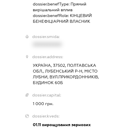
dossier.benefType:
Прямий
вирішальний вплив
dossier.benefRole:
КІНЦЕВИЙ
БЕНЕФІЦІАРНИЙ ВЛАСНИК
dossier.smida:
XXXXXXXXXX
dossier.address:
УКРАЇНА, 37502, ПОЛТАВСЬКА
ОБЛ., ЛУБЕНСЬКИЙ Р-Н, МІСТО
ЛУБНИ, ВУЛ.ПРИКОРДОННИКІВ,
БУДИНОК 60Б
dossier.capital:
1 000 грн.
dossier.kveds:
01.11
вирощування зернових