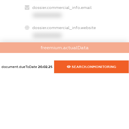
dossier.commercial_info.email
XXXXXXXXXX
dossier.commercial_info.website
XXXXXXXXXX
freemium.actualData
dossier.commercial_info.activity
XXXXXXXXXX
document.dueToDate
20.02.25
SEARCH.ONMONITORING
freemium.exampleText_1
freemium.exampleText_2
freemium.anonymousPerSearch2
FREEMIUM.DETAILS
FREEMIUM.REGISTER