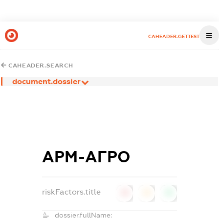
CAHEADER.GETTEST
CAHEADER.SEARCH
document.dossier
АРМ-АГРО
riskFactors.title
0
0
0
dossier.fullName: