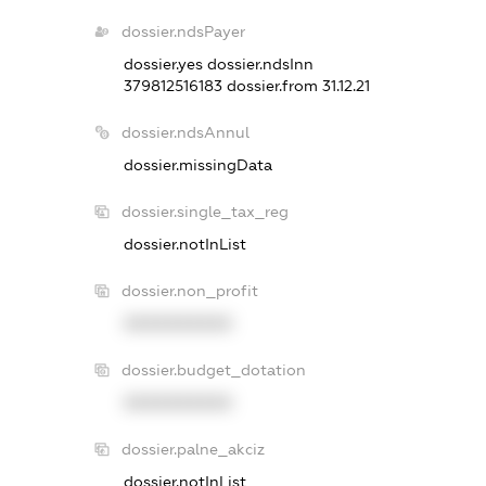
dossier.ndsPayer
dossier.yes
dossier.ndsInn
379812516183
dossier.from 31.12.21
dossier.ndsAnnul
dossier.missingData
dossier.single_tax_reg
dossier.notInList
dossier.non_profit
XXXXXXXXXX
dossier.budget_dotation
XXXXXXXXXX
dossier.palne_akciz
dossier.notInList