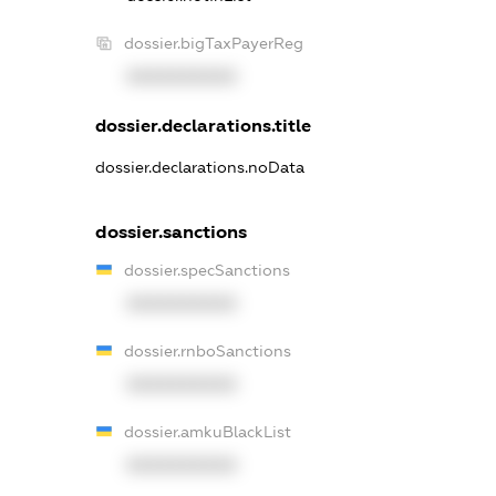
dossier.bigTaxPayerReg
XXXXXXXXXX
dossier.declarations.title
dossier.declarations.noData
dossier.sanctions
dossier.specSanctions
XXXXXXXXXX
dossier.rnboSanctions
XXXXXXXXXX
dossier.amkuBlackList
XXXXXXXXXX