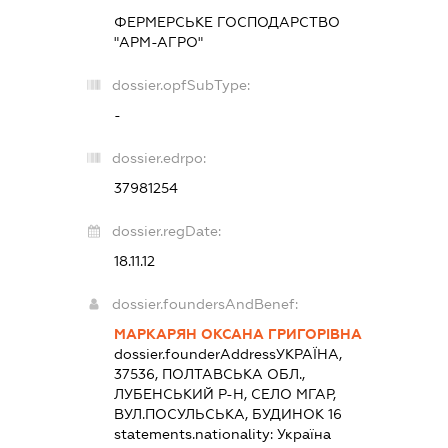
ФЕРМЕРСЬКЕ ГОСПОДАРСТВО
"АРМ-АГРО"
dossier.opfSubType:
-
dossier.edrpo:
37981254
dossier.regDate:
18.11.12
dossier.foundersAndBenef:
МАРКАРЯН ОКСАНА ГРИГОРІВНА
dossier.founderAddress
УКРАЇНА,
37536, ПОЛТАВСЬКА ОБЛ.,
ЛУБЕНСЬКИЙ Р-Н, СЕЛО МГАР,
ВУЛ.ПОСУЛЬСЬКА, БУДИНОК 16
statements.nationality:
Україна