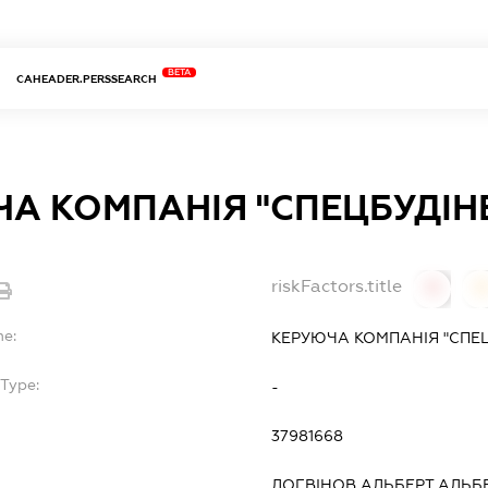
BETA
CAHEADER.PERSSEARCH
А КОМПАНІЯ "СПЕЦБУДІН
riskFactors.title
0
0
me:
КЕРУЮЧА КОМПАНІЯ "СПЕ
Type:
-
37981668
ЛОГВІНОВ АЛЬБЕРТ АЛЬБ