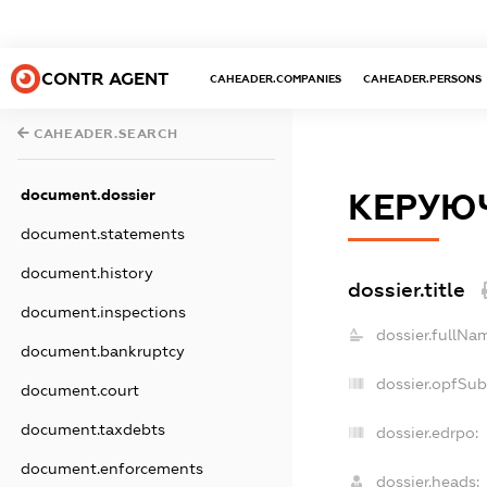
CONTR AGENT
CAHEADER.COMPANIES
CAHEADER.PERSONS
CAHEADER.SEARCH
document.dossier
КЕРУЮЧ
document.statements
document.history
dossier.title
document.inspections
dossier.fullNa
document.bankruptcy
dossier.opfSub
document.court
document.taxdebts
dossier.edrpo:
document.enforcements
dossier.heads: