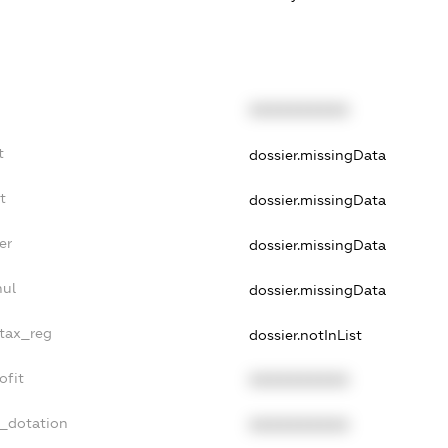
XXXXXXXXXX
t
dossier.missingData
t
dossier.missingData
er
dossier.missingData
nul
dossier.missingData
_tax_reg
dossier.notInList
ofit
XXXXXXXXXX
t_dotation
XXXXXXXXXX