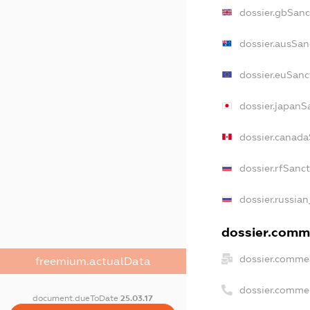
dossier.gbSanc
dossier.ausSan
dossier.euSanc
dossier.japanS
dossier.canad
dossier.rfSanc
dossier.russian
dossier.comme
dossier.commer
freemium.actualData
dossier.comme
document.dueToDate
25.03.17