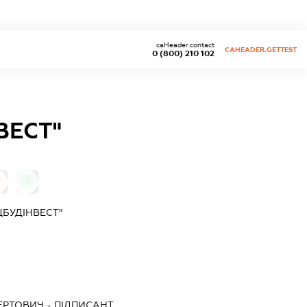
caHeader.contact
CAHEADER.GETTEST
0 (800) 210 102
ВЕСТ"
0
ЦБУДІНВЕСТ"
ЕРТОВИЧ
-
ПІДПИСАНТ