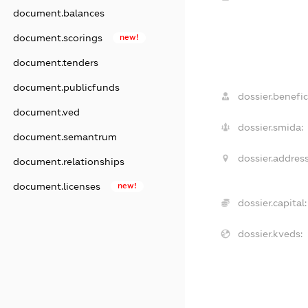
document.balances
document.scorings
new!
document.tenders
document.publicfunds
dossier.benefic
document.ved
dossier.smida:
document.semantrum
dossier.address
document.relationships
document.licenses
new!
dossier.capital:
dossier.kveds: