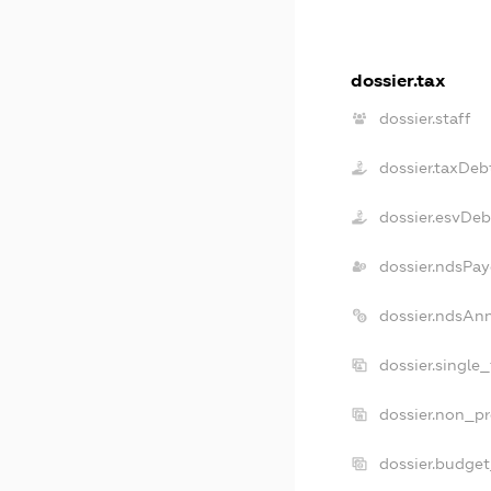
dossier.tax
dossier.staff
dossier.taxDeb
dossier.esvDeb
dossier.ndsPay
dossier.ndsAn
dossier.single
dossier.non_pr
dossier.budge