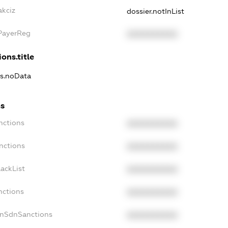
akciz
dossier.notInList
xPayerReg
XXXXXXXXXX
ons.title
ns.noData
ns
nctions
XXXXXXXXXX
nctions
XXXXXXXXXX
ackList
XXXXXXXXXX
nctions
XXXXXXXXXX
onSdnSanctions
XXXXXXXXXX