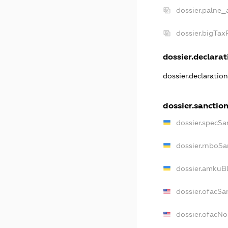
dossier.palne_
dossier.bigTa
dossier.declarati
dossier.declaratio
dossier.sanctio
dossier.specSa
dossier.rnboSa
dossier.amkuBl
dossier.ofacSa
dossier.ofacN