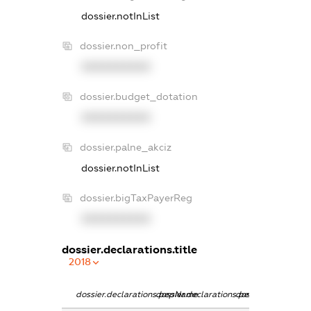
dossier.notInList
dossier.non_profit
XXXXXXXXXX
dossier.budget_dotation
XXXXXXXXXX
dossier.palne_akciz
dossier.notInList
dossier.bigTaxPayerReg
XXXXXXXXXX
dossier.declarations.title
2018
dossier.declarations.pepName
dossier.declarations.personName
dossier.declaratio