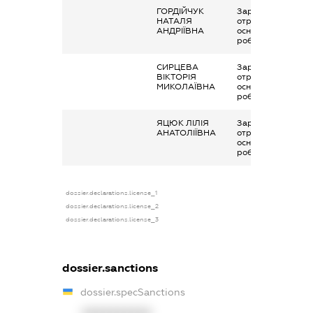
ГОРДІЙЧУК
Заробітна плата
НАТАЛЯ
отримана за
АНДРІЇВНА
основним місцем
роботи
СИРЦЕВА
Заробітна плата
ВІКТОРІЯ
отримана за
МИКОЛАЇВНА
основним місцем
роботи
ЯЦЮК ЛІЛІЯ
Заробітна плата
АНАТОЛІЇВНА
отримана за
основним місцем
роботи
dossier.declarations.license_1
dossier.declarations.license_2
dossier.declarations.license_3
dossier.sanctions
dossier.specSanctions
XXXXXXXXXX