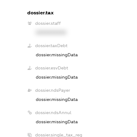
dossier.tax
dossier.staff
XXXXXXXXXX
dossier.taxDebt
dossier.missingData
dossier.esvDebt
dossier.missingData
dossier.ndsPayer
dossier.missingData
dossier.ndsAnnul
dossier.missingData
dossier.single_tax_reg