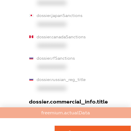
XXXXXXXXXX
dossier.japanSanctions
XXXXXXXXXX
dossier.canadaSanctions
XXXXXXXXXX
dossier.rfSanctions
XXXXXXXXXX
dossier.russian_reg_title
XXXXXXXXXX
dossier.commercial_info.title
freemium.actualData
dossier.commercial_info.postal_address
XXXXXXXXXX