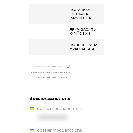
ПОЛИЦЬКА
Дохід від надан
СВІТЛАНА
майна в оренду
ВАСИЛІВНА
ЯРИЧ ВАСИЛЬ
Дохід від надан
ЮРІЙОВИЧ
майна в оренду
ЯСІНЕЦЬ ІРИНА
Дохід від надан
МИКОЛАЇВНА
майна в оренду
dossier.declarations.license_1
dossier.declarations.license_2
dossier.declarations.license_3
dossier.sanctions
dossier.specSanctions
XXXXXXXXXX
dossier.rnboSanctions