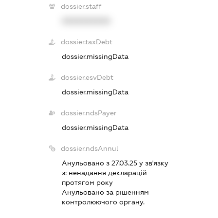
dossier.staff
XXXXXXXXXX
dossier.taxDebt
dossier.missingData
dossier.esvDebt
dossier.missingData
dossier.ndsPayer
dossier.missingData
dossier.ndsAnnul
Анульовано з 27.03.25 у зв'язку
з:
ненадання декларацiй
протягом року
Анульовано за рiшенням
контролюючого органу.