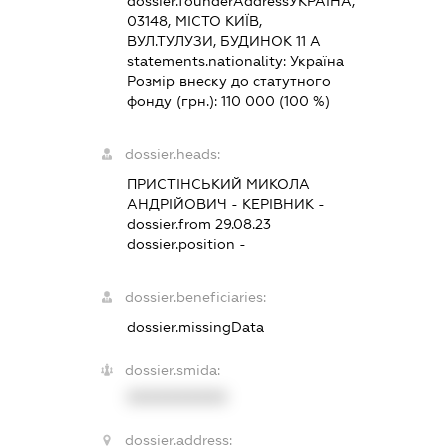
dossier.founderAddress
УКРАЇНА,
03148, МІСТО КИЇВ,
ВУЛ.ТУЛУЗИ, БУДИНОК 11 А
statements.nationality:
Україна
Розмір внеску до статутного
фонду (грн.):
110 000
(100 %)
dossier.heads:
ПРИСТІНСЬКИЙ МИКОЛА
АНДРІЙОВИЧ
-
КЕРІВНИК
-
dossier.from 29.08.23
dossier.position -
dossier.beneficiaries:
dossier.missingData
dossier.smida:
XXXXXXXXXX
dossier.address: