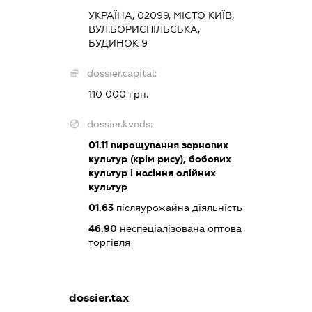
УКРАЇНА, 02099, МІСТО КИЇВ,
ВУЛ.БОРИСПІЛЬСЬКА,
БУДИНОК 9
dossier.capital:
110 000 грн.
dossier.kveds:
01.11
вирощування зернових
культур (крім рису), бобових
культур і насіння олійних
культур
01.63
післяурожайна діяльність
46.90
неспеціалізована оптова
торгівля
dossier.tax