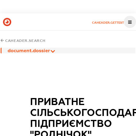
CAHEADER.GETTEST
CAHEADER.SEARCH
document.dossier
ПРИВАТНЕ
СІЛЬСЬКОГОСПОДА
ПІДПРИЄМСТВО
"РОДНІЧОК"