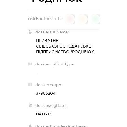
riskFactors.title
0
0
0
dossier.fullName:
ПРИВАТНЕ
СІЛЬСЬКОГОСПОДАРСЬКЕ
ПІДПРИЄМСТВО "РОДНІЧОК"
dossier.opfSubType:
-
dossier.edrpo:
37983204
dossier.regDate:
04.03.12
dossier.foundersAndBenef: