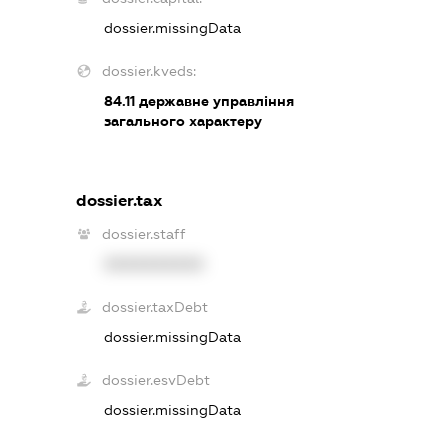
dossier.missingData
dossier.kveds:
84.11
державне управління
загального характеру
dossier.tax
dossier.staff
XXXXXXXXXX
dossier.taxDebt
dossier.missingData
dossier.esvDebt
dossier.missingData