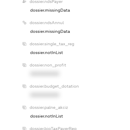
dossier.ndsPayer
dossier.missingData
dossier.ndsAnnul
dossier.missingData
dossier.single_tax_reg
dossier.notInList
dossier.non_profit
XXXXXXXXXX
dossier.budget_dotation
XXXXXXXXXX
dossier.palne_akciz
dossier.notInList
dossier.bigTaxPayerReg