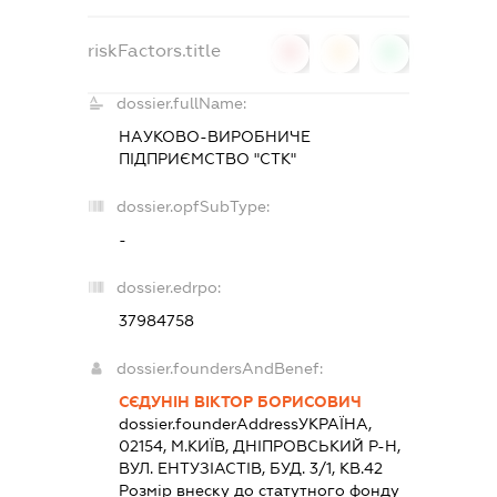
riskFactors.title
0
0
0
dossier.fullName:
НАУКОВО-ВИРОБНИЧЕ
ПІДПРИЄМСТВО "СТК"
dossier.opfSubType:
-
dossier.edrpo:
37984758
dossier.foundersAndBenef:
СЄДУНІН ВІКТОР БОРИСОВИЧ
dossier.founderAddress
УКРАЇНА,
02154, М.КИЇВ, ДНІПРОВСЬКИЙ Р-Н,
ВУЛ. ЕНТУЗІАСТІВ, БУД. 3/1, КВ.42
Розмір внеску до статутного фонду