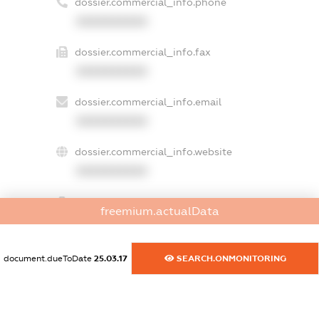
dossier.commercial_info.phone
XXXXXXXXXX
dossier.commercial_info.fax
XXXXXXXXXX
dossier.commercial_info.email
XXXXXXXXXX
dossier.commercial_info.website
XXXXXXXXXX
dossier.commercial_info.activity
freemium.actualData
XXXXXXXXXX
document.dueToDate
25.03.17
SEARCH.ONMONITORING
freemium.exampleText_1
freemium.exampleText_2
freemium.anonymousPerSearch2