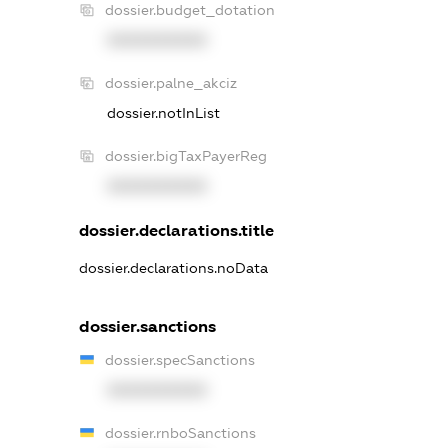
dossier.budget_dotation
XXXXXXXXXX
dossier.palne_akciz
dossier.notInList
dossier.bigTaxPayerReg
XXXXXXXXXX
dossier.declarations.title
dossier.declarations.noData
dossier.sanctions
dossier.specSanctions
XXXXXXXXXX
dossier.rnboSanctions