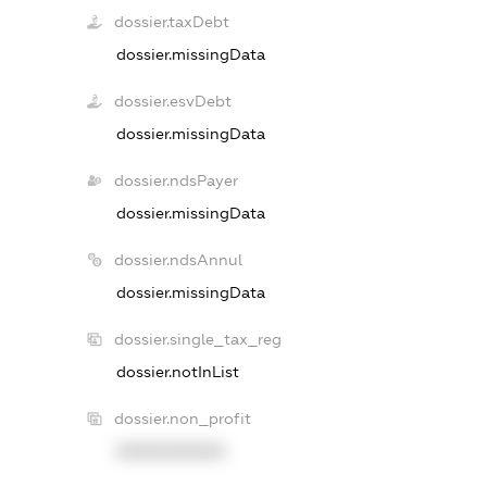
dossier.taxDebt
dossier.missingData
dossier.esvDebt
dossier.missingData
dossier.ndsPayer
dossier.missingData
dossier.ndsAnnul
dossier.missingData
dossier.single_tax_reg
dossier.notInList
dossier.non_profit
XXXXXXXXXX