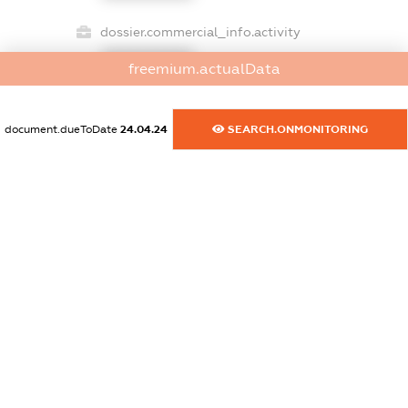
dossier.commercial_info.activity
XXXXXXXXXX
freemium.actualData
document.dueToDate
24.04.24
SEARCH.ONMONITORING
freemium.exampleText_1
freemium.exampleText_2
freemium.anonymousPerSearch2
FREEMIUM.DETAILS
FREEMIUM.REGISTER