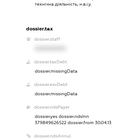
технічна діяльність, н.в.і.у.
dossier.tax
dossier.staff
XXXXXXXXXX
dossier.taxDebt
dossier.missingData
dossier.esvDebt
dossier.missingData
dossier.ndsPayer
dossier.yes
dossier.ndsInn
379849626522
dossier.from 30.04.13
dossier.ndsAnnul