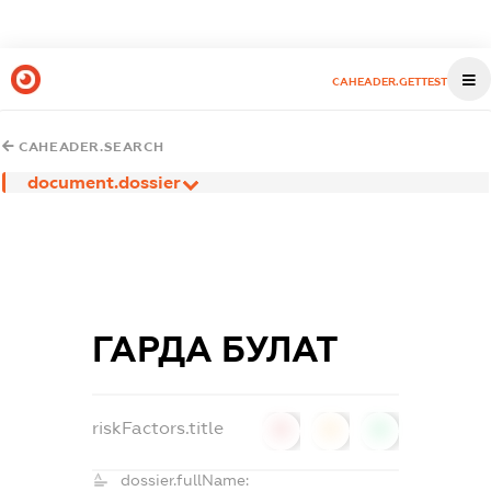
CAHEADER.GETTEST
CAHEADER.SEARCH
document.dossier
ГАРДА БУЛАТ
riskFactors.title
0
0
0
dossier.fullName: