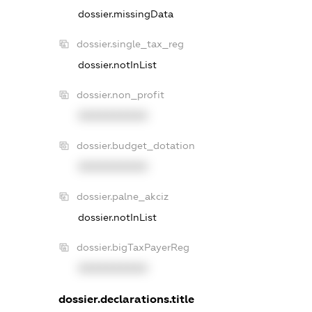
dossier.missingData
dossier.single_tax_reg
dossier.notInList
dossier.non_profit
XXXXXXXXXX
dossier.budget_dotation
XXXXXXXXXX
dossier.palne_akciz
dossier.notInList
dossier.bigTaxPayerReg
XXXXXXXXXX
dossier.declarations.title