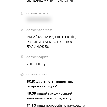
БЕНЕФІЦІАРНИЙ ВЛАСНИК
dossier.smida:
XXXXXXXXXX
dossier.address:
УКРАЇНА, 02091, МІСТО КИЇВ,
ВУЛИЦЯ ХАРКІВСЬКЕ ШОСЕ,
БУДИНОК 56
dossier.capital:
200 000 грн.
dossier.kveds:
80.10
діяльність приватних
охоронних служб
49.39
інший пасажирський
наземний транспорт, н.в.і.у.
74.90
інша професійна, наукова та