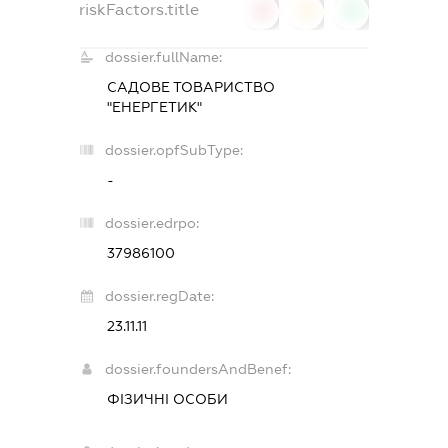
riskFactors.title
0
0
0
dossier.fullName:
САДОВЕ ТОВАРИСТВО
"ЕНЕРГЕТИК"
dossier.opfSubType:
-
dossier.edrpo:
37986100
dossier.regDate:
23.11.11
dossier.foundersAndBenef:
ФІЗИЧНІ ОСОБИ