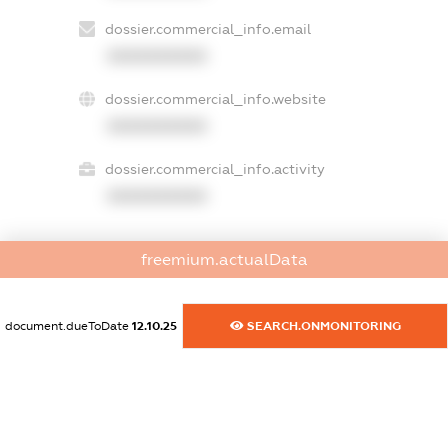
dossier.commercial_info.email
XXXXXXXXXX
dossier.commercial_info.website
XXXXXXXXXX
dossier.commercial_info.activity
XXXXXXXXXX
freemium.actualData
freemium.exampleText_1
freemium.exampleText_2
freemium.anonymousPerSearch2
document.dueToDate
12.10.25
SEARCH.ONMONITORING
FREEMIUM.DETAILS
FREEMIUM.REGISTER