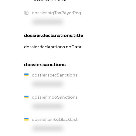
dossier.bigTaxPayerReg
XXXXXXXXXX
dossier.declarations.title
dossier.declarations.noData
dossier.sanctions
dossier.specSanctions
XXXXXXXXXX
dossier.rnboSanctions
XXXXXXXXXX
dossier.amkuBlackList
XXXXXXXXXX