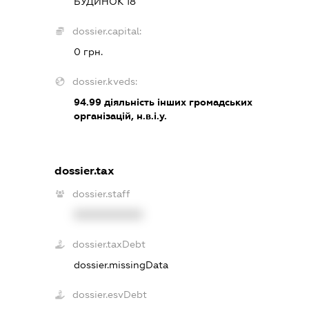
БУДИНОК 18
dossier.capital:
0 грн.
dossier.kveds:
94.99
діяльність інших громадських
організацій, н.в.і.у.
dossier.tax
dossier.staff
XXXXXXXXXX
dossier.taxDebt
dossier.missingData
dossier.esvDebt