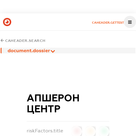
CAHEADER.GETTEST
CAHEADER.SEARCH
document.dossier
АПШЕРОН
ЦЕНТР
riskFactors.title
0
0
0