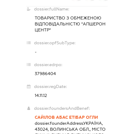
dossier.fullName:
ТОВАРИСТВО З ОБМЕЖЕНОЮ
ВІДПОВІДАЛЬНІСТЮ "АПШЕРОН
ЦЕНТР"
dossier.opfSubType:
-
dossier.edrpo:
37986404
dossier.regDate:
14.11.12
dossier.foundersAndBenef:
САЙІЛОВ АБАС ЕТІБАР ОГЛИ
dossier.founderAddress
УКРАЇНА,
43024, ВОЛИНСЬКА ОБЛ., МІСТО