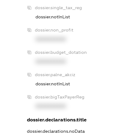
dossier.single_tax_reg
dossier.notInList
dossier.non_profit
XXXXXXXXXX
dossier.budget_dotation
XXXXXXXXXX
dossier.palne_akciz
dossier.notInList
dossier.bigTaxPayerReg
XXXXXXXXXX
dossier.declarations.title
dossier.declarations.noData