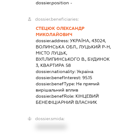
dossier.position -
dossier.beneficiaries:
СТЕЦЮК ОЛЕКСАНДР
МИКОЛАЙОВИЧ
dossier.address:
УКРАЇНА, 43024,
ВОЛИНСЬКА ОБЛ., ЛУЦЬКИЙ Р-Н,
МІСТО ЛУЦЬК,
ВУЛ.ЛИПИНСЬКОГО В., БУДИНОК
3, КВАРТИРА 58
dossier.nationality:
Україна
dossier.benefInterest:
95.15
dossier.benefType:
Не прямий
вирішальний вплив
dossier.benefRole:
КІНЦЕВИЙ
БЕНЕФІЦІАРНИЙ ВЛАСНИК
dossier.smida:
XXXXXXXXXX