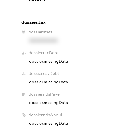
dossier.tax
dossier.staff
XXXXXXXXXX
dossier.taxDebt
dossier.missingData
dossier.esvDebt
dossier.missingData
dossier.ndsPayer
dossier.missingData
dossier.ndsAnnul
dossier.missingData