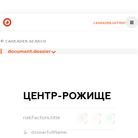
CAHEADER.GETTEST
CAHEADER.SEARCH
document.dossier
ЦЕНТР-РОЖИЩЕ
riskFactors.title
0
0
0
dossier.fullName: