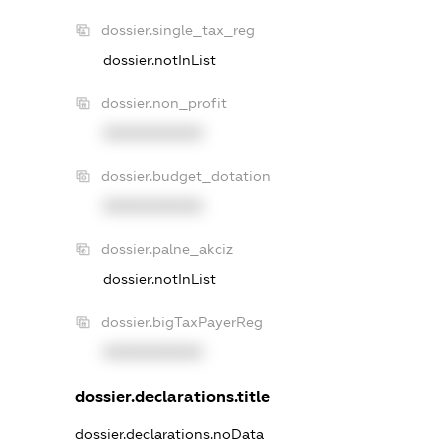
dossier.single_tax_reg
dossier.notInList
dossier.non_profit
XXXXXXXXXX
dossier.budget_dotation
XXXXXXXXXX
dossier.palne_akciz
dossier.notInList
dossier.bigTaxPayerReg
XXXXXXXXXX
dossier.declarations.title
dossier.declarations.noData